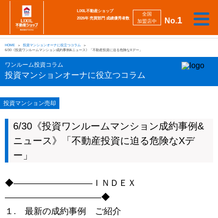
LIXIL不動産ショップ
全国
1
2026年 売買部門 成績優秀者数
No.
加盟店中
相
勉
売
買
会
採
談
強
自動
HOME
投資マンションオーナに役立つコラム
り
い
強
社
用
し
し
査定
6/30《投資ワンルームマンション成約事例&ニュース》「不動産投資に迫る危険なXデー」
た
た
み
案
情
た
た
iBuyer
い
い
内
報
い
い
ワンルーム投資コラム
投資マンションオーナに役立つコラム
投資マンション売却
6/30《投資ワンルームマンション成約事例&
ニュース》「不動産投資に迫る危険なXデ
ー」
◆―――――――――ＩＮＤＥＸ
―――――――――――◆
１. 最新の成約事例 ご紹介