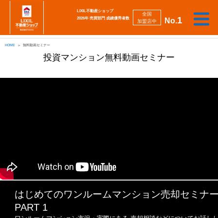
LIXIL不動産ショップ
全国
1
2026年 売買部門 成績優秀者数
No.
加盟店中
相
勉
売
買
会
採
談
強
自動
HOME
無料動画セミナー
り
い
強
社
用
し
し
査定
た
た
み
案
情
投資マンション無料動画セミナー
た
た
iBuyer
い
い
内
報
い
い
はじめてのワンルーム
マンション売却セミナ
PART 1