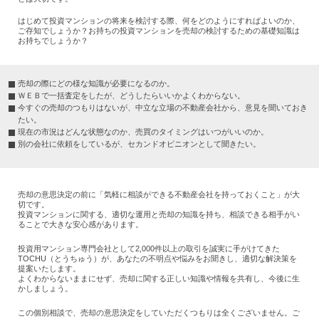
はじめて投資マンションの将来を検討する際、何をどのようにすればよいのか、
ご存知でしょうか？お持ちの投資マンションを売却の検討するための基礎知識は
お持ちでしょうか？
売却の際にどの様な知識が必要になるのか。
ＷＥＢで一括査定をしたが、どうしたらいいかよくわからない。
今すぐの売却のつもりはないが、中立な立場の不動産会社から、意見を聞いておき
たい。
現在の市況はどんな状態なのか、売買のタイミングはいつがいいのか。
別の会社に依頼をしているが、セカンドオピニオンとして聞きたい。
売却の意思決定の前に「気軽に相談ができる不動産会社を持っておくこと」が大
切です。
投資マンションに関する、適切な運用と売却の知識を持ち、相談できる相手がい
ることで大きな安心感があります。
投資用マンション専門会社として2,000件以上の取引を誠実に手がけてきた
TOCHU（とうちゅう）が、あなたの不明点や悩みをお聞きし、適切な解決策を
提案いたします。
よくわからないままにせず、売却に関する正しい知識や情報を共有し、今後に生
かしましょう。
この個別相談で、売却の意思決定をしていただくつもりは全くございません。ご