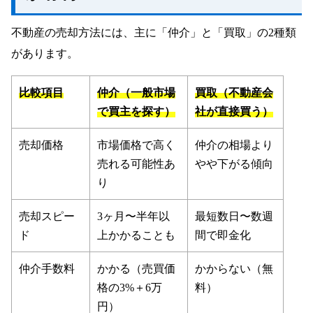
不動産の売却方法には、主に「仲介」と「買取」の2種類
があります。
比較項目
仲介（一般市場
買取（不動産会
で買主を探す）
社が直接買う）
売却価格
市場価格で高く
仲介の相場より
売れる可能性あ
やや下がる傾向
り
売却スピー
3ヶ月〜半年以
最短数日〜数週
ド
上かかることも
間で即金化
仲介手数料
かかる（売買価
かからない（無
格の3%＋6万
料）
円）