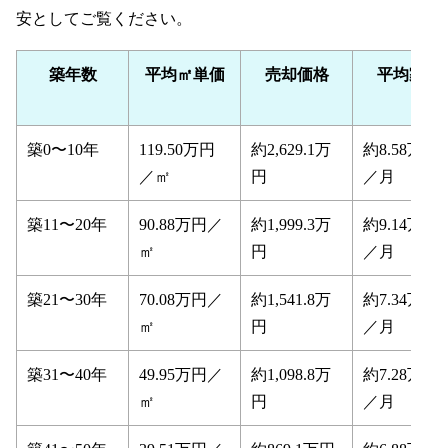
安としてご覧ください。
訴求しやすい
駅の利用者数と売却価格は単純には比例しな
築年数
平均㎡単価
売却価格
平均家賃
い
川崎市幸区ワンルームマンションの売却収支シミュ
レーション
築0〜10年
119.50万円
約2,629.1万
約8.58万円
【川崎市幸区特有の強み】ワンルーム建築規制がも
／㎡
円
／月
たらす既存物件の希少価値
川崎市幸区ワンルームマンション売却は「仲介」と
築11〜20年
90.88万円／
約1,999.3万
約9.14万円
「買取」どちらが有利？
㎡
円
／月
早く・確実に売却できるのが「買取」
築21〜30年
70.08万円／
約1,541.8万
約7.34万円
川崎市幸区ワンルーム売却で失敗する人の3つの共
㎡
円
／月
通点
相場より高く売り出しすぎる
築31〜40年
49.95万円／
約1,098.8万
約7.28万円
空室になってから売ろうとする
㎡
円
／月
金利上昇局面で様子見しすぎる
川崎市幸区ワンルーム売却の流れ【遠方からでも