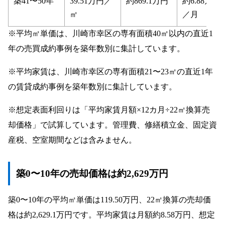
築41〜50年
39.51万円／
約869.1万円
約6.88万円
簡単・4STEP】
㎡
／月
STEP1：無料データ査定
※平均㎡単価は、川崎市幸区の専有面積40㎡以内の直近1
STEP2：売却価格・手残り額の確認
年の売買成約事例を築年数別に集計しています。
STEP3：オンライン契約・必要書類準備
STEP4：決済・ご入金
※平均家賃は、川崎市幸区の専有面積21〜23㎡の直近1年
川崎市幸区ワンルームは「今売るべき」か「持ち
の賃貸成約事例を築年数別に集計しています。
続けるべき」か
川崎市幸区の投資用ワンルームを高く売るための3
※想定表面利回りは「平均家賃月額×12カ月÷22㎡換算売
つの鉄則
却価格」で試算しています。管理費、修繕積立金、固定資
投資用マンション売却の専門会社に依頼する
産税、空室期間などは含みません。
データに基づいて査定や販売戦略を説明でき
る会社を選ぶ
築0〜10年の売却価格は約2,629万円
オーナーチェンジ売却の実績が豊富な会社を
選ぶ
築0〜10年の平均㎡単価は119.50万円、22㎡換算の売却価
川崎市幸区のワンルームマンション売却に関する
格は約2,629.1万円です。平均家賃は月額約8.58万円、想定
よくある質問（FAQ）