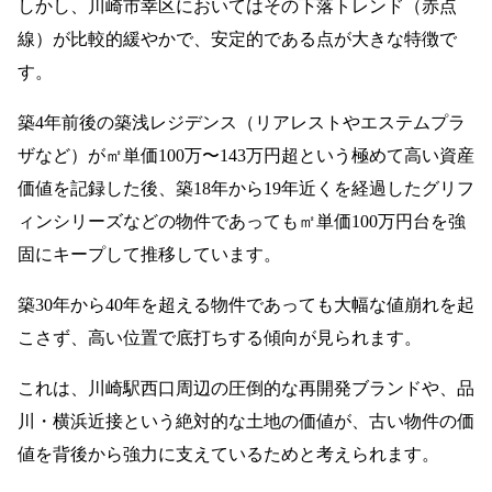
しかし、川崎市幸区においてはその下落トレンド（赤点
線）が比較的緩やかで、安定的である点が大きな特徴で
す。
築4年前後の築浅レジデンス（リアレストやエステムプラ
ザなど）が㎡単価100万〜143万円超という極めて高い資産
価値を記録した後、築18年から19年近くを経過したグリフ
ィンシリーズなどの物件であっても㎡単価100万円台を強
固にキープして推移しています。
築30年から40年を超える物件であっても大幅な値崩れを起
こさず、高い位置で底打ちする傾向が見られます。
これは、川崎駅西口周辺の圧倒的な再開発ブランドや、品
川・横浜近接という絶対的な土地の価値が、古い物件の価
値を背後から強力に支えているためと考えられます。