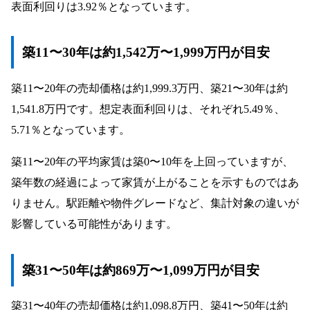
表面利回りは3.92％となっています。
Q1. 築40年を超える古い幸区のワンルームで
も売却できますか？
築11〜30年は約1,542万〜1,999万円が目安
Q2. 賃貸中（オーナーチェンジ）のままで
も、空室より高く売れますか？
築11〜20年の売却価格は約1,999.3万円、築21〜30年は約
Q3. 毎月の収支がマイナス（赤字）になって
1,541.8万円です。想定表面利回りは、それぞれ5.49％、
います。早めに売却したほうが良いでしょう
5.71％となっています。
か？
Q4. ワンルームマンションを売却すると税金
築11〜20年の平均家賃は築0〜10年を上回っていますが、
はかかりますか？
築年数の経過によって家賃が上がることを示すものではあ
Q5. 現在委託している賃貸管理会社に売却を
りません。駅距離や物件グレードなど、集計対象の違いが
依頼した方が高く売れますか？
影響している可能性があります。
Q6. 今すぐ売却する予定がなくても、現在の
タイミングで査定を受ける意味はあります
か？
築31〜50年は約869万〜1,099万円が目安
Q7. 金利上昇やインフレの影響で、幸区のワ
ンルーム価格は今後どうなりますか？
築31〜40年の売却価格は約1,098.8万円、築41〜50年は約