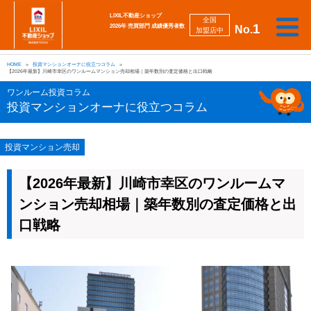
LIXIL不動産ショップ
全国
1
2026年 売買部門 成績優秀者数
No.
加盟店中
相
勉
売
買
会
採
談
強
自動
HOME
投資マンションオーナに役立つコラム
り
い
強
社
用
し
し
査定
【2026年最新】川崎市幸区のワンルームマンション売却相場｜築年数別の査定価格と出口戦略
た
た
み
案
情
た
た
iBuyer
い
い
内
報
い
い
ワンルーム投資コラム
投資マンションオーナに役立つコラム
投資マンション売却
【2026年最新】川崎市幸区のワンルームマ
ンション売却相場｜築年数別の査定価格と出
口戦略