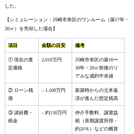
した。
【シミュレーション：川崎市幸区のワンルーム（築17年・
20㎡）を売却した場合】
項目
金額の目安
備考
① 現在の査
2,010万円
川崎市幸区の築16〜
定価格
30年・20㎡前後のリ
アルな成約中央値
② ローン残
– 1,100万円
新築時からの元本返
債
済が進んだ想定残高
③ 諸経費・
– 約130万円
仲介手数料、譲渡益
税金
税（長期譲渡所得・
約20％）などの概算