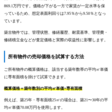
Q8. 幸区のワンルームマンションは「仲介」
869.1万円です。価格が下がる一方で家賃が一定水準を保
と「買取」のどちらで売るのがおすすめです
っているため、想定表面利回りは7.95％から9.50％となっ
か？
ています。
まとめ｜この記事の結論
築古物件では、管理状態、修繕履歴、耐震基準、管理費・
他のエリアの売却相場コラムを見る
修繕積立金などが査定価格と実際の収益性に影響します。
所有物件の売却価格を試算する方法
ご所有物件の概算価格は、該当する築年数帯の平均㎡単価
に専有面積を掛けて試算できます。
概算価格＝築年数別の平均㎡単価×専有面積
例えば、築25年・専有面積25㎡の場合は、築21〜30年の平
均㎡単価70.08万円を使用します。