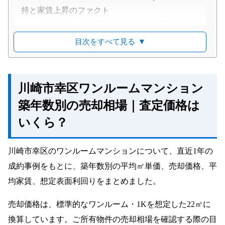
持と家賃上昇のファクト
平均価格は過去最高水準の1,600万円台へ上昇
川崎市幸区のワンルームマンション実成約事例（直
目次をすべて見る
▼
近データ）
幸区ワンルームマンション売却事例一覧
【独自分析】川崎市幸区の築年数と価格・利回りの
川崎市幸区ワンルームマンション
相関関係
築年数別の売却相場｜査定価格は
「築年数と㎡単価」の散布図（実データ46
いくら？
件）
「築年数と表面利回り」の散布図（実データ
18件）
川崎市幸区のワンルームマンションについて、直近1年の
【エリア・駅別】川崎市幸区ワンルームマンション
成約事例をもとに、築年数別の平均㎡単価、売却価格、平
の売却相場と特徴
均家賃、想定表面利回りをまとめました。
川崎駅西口エリア｜交通利便性と商業施設が
売却価格は、標準的なワンルーム・1Kを想定した22㎡に
価格を支える
換算しています。ご所有物件の売却相場を確認する際の目
鹿島田・新川崎エリア｜家賃と交通利便性を