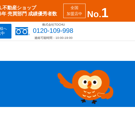
XIL不動産ショップ
全国
1
No.
26年 売買部門 成績優秀者数
加盟店中
株式会社TOCHU
様へ
0120-109-998
化中
連絡可能時間：10:00-19:00