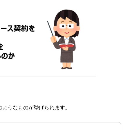
のも一手
のようなものが挙げられます。
る