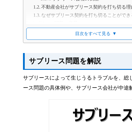
不動産会社がサブリース契約を打ち切る理
なぜサブリース契約を打ち切ることができ
サブリース問題の背景
サブリース市場の拡大
目次をすべて見る
▼
不動産投資ブームによる参入業者の増加
オーナーの知識不足につけ込んだ悪質な勧
サブリース新法が施行
サブリース問題を解説
サブリース新法の施行背景
サブリース新法の概要
サブリースによって生じうるトラブルを、総
信頼できるサブリース会社の選び方
ース問題の具体例や、サブリース会社が中途
サブリース問題に巻き込まれたらどうなる？
サブリース問題の対処方法
契約解除すべきか判断し、必要な場
管理状態や入居者を確認する
サブリース契約を破棄されたらどうなる？
新たなサブリース会社の選定、契約