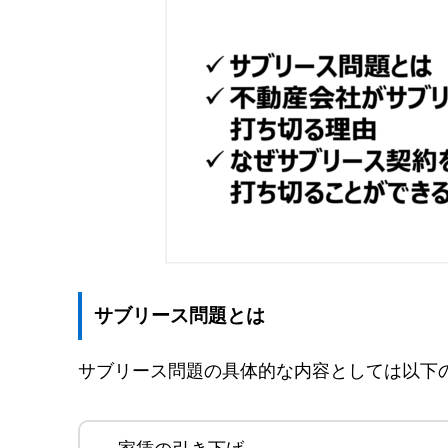
家賃収入の低下
修繕コストの発生
サブリースを切られたら不動産を売却する
サブリース問題のトラブル事例
サブリース業者が倒産し賃料滞納
サブリース減額による失敗
サブリース契約が解除できないトラブル
サブリースに関連した実際の事件・トラブル
「かぼちゃの馬車」事件
レオパレス21問題
逆ざやサブリース
サブリース問題とは
サブリースのトラブルを防ぐポイント
信用できるサブリース会社を選ぶ
サブリース問題の具体的な内容としては以下
サブリース以外の手段も検討
賃料設定は慎重にする
サブリース問題に巻き込まれたら素早く売却す