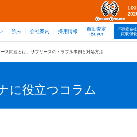
LI
20
自動査定
不動産会社
い
強み
会社案内
採用情報
買取強
iBuyer
リース問題とは。サブリースのトラブル事例と対処方法
ナに役立つコラム