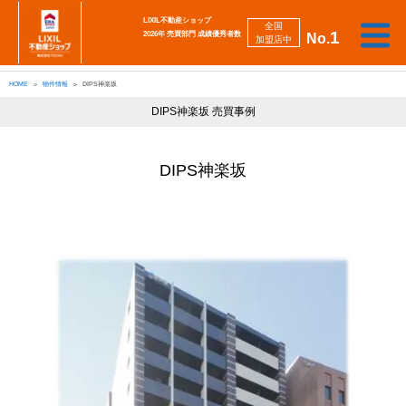
LIXIL不動産ショップ
全国
1
2026年 売買部門 成績優秀者数
No.
加盟店中
相
勉
売
買
会
採
談
強
自動
HOME
物件情報
DIPS神楽坂
り
い
強
社
用
し
し
査定
た
た
み
案
情
た
た
iBuyer
い
い
DIPS神楽坂 売買事例
内
報
い
い
DIPS神楽坂