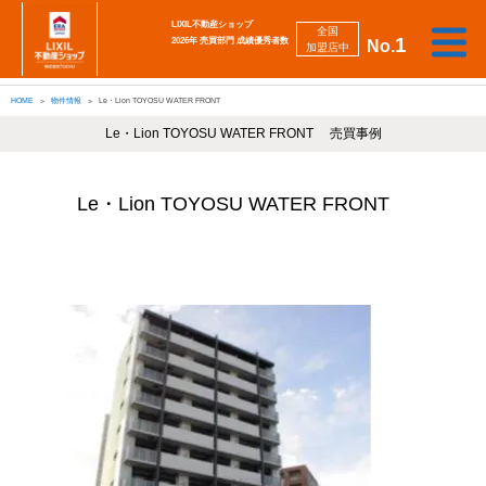
LIXIL不動産ショップ
全国
1
2026年 売買部門 成績優秀者数
No.
加盟店中
相
勉
売
買
会
採
談
強
自動
HOME
物件情報
Le・Lion TOYOSU WATER FRONT
り
い
強
社
用
し
し
査定
た
た
み
案
情
た
た
iBuyer
い
い
Le・Lion TOYOSU WATER FRONT 売買事例
内
報
い
い
Le・Lion TOYOSU WATER FRONT