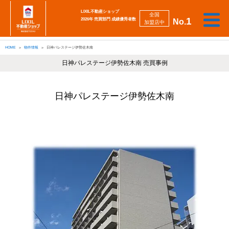
LIXIL不動産ショップ
全国
1
2026年 売買部門 成績優秀者数
No.
加盟店中
相
勉
売
買
会
採
談
強
自動
HOME
物件情報
日神パレステージ伊勢佐木南
り
い
強
社
用
し
し
査定
た
た
み
案
情
た
た
iBuyer
い
い
日神パレステージ伊勢佐木南 売買事例
内
報
い
い
日神パレステージ伊勢佐木南