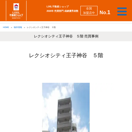
LIXIL不動産ショップ
全国
1
2026年 売買部門 成績優秀者数
No.
加盟店中
相
勉
売
買
会
採
談
強
自動
HOME
物件情報
レクシオシティ王子神谷 ５階
り
い
強
社
用
し
し
査定
た
た
み
案
情
た
た
iBuyer
い
い
レクシオシティ王子神谷 ５階 売買事例
内
報
い
い
レクシオシティ王子神谷 ５階