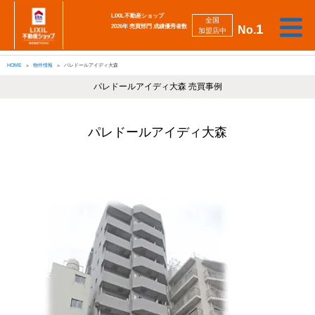
LIXIL不動産ショップ
全国
1
2026年 売買部門 成績優秀者数
No.
加盟店中
相
勉
売
買
会
採
談
強
自動
HOME
物件情報
パレドールアイディ大森
り
い
強
社
用
し
し
査定
た
た
み
案
情
た
た
iBuyer
い
い
パレドールアイディ大森 売買事例
内
報
い
い
パレドールアイディ大森