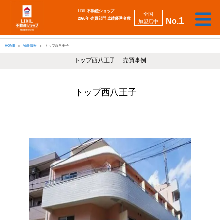
LIXIL不動産ショップ
全国
1
2026年 売買部門 成績優秀者数
No.
加盟店中
相
勉
売
買
会
採
談
強
自動
HOME
物件情報
トップ西八王子
り
い
強
社
用
し
し
査定
た
た
み
案
情
た
た
iBuyer
い
い
トップ西八王子 売買事例
内
報
い
い
トップ西八王子