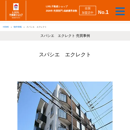
LIXIL不動産ショップ
全国
1
2026年 売買部門 成績優秀者数
No.
加盟店中
相
勉
売
買
会
採
談
強
自動
HOME
物件情報
スパシエ エクレクト
り
い
強
社
用
し
し
査定
た
た
み
案
情
た
た
iBuyer
い
い
スパシエ エクレクト 売買事例
内
報
い
い
スパシエ エクレクト