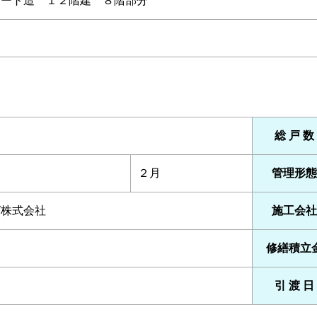
リート造 １２階建 ８階部分
総 戸 数
２月
管理形態
グ株式会社
施工会社
修繕積立
引 渡 日