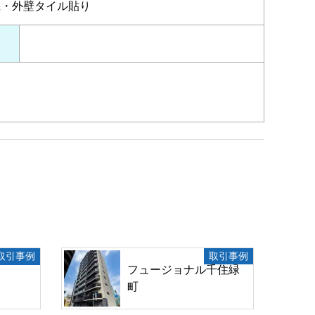
機・外壁タイル貼り
取引事例
取引事例
フュージョナル千住緑
町