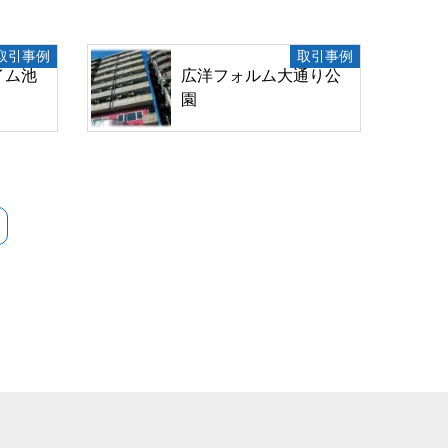
取引事例
取引事例
イム池
広洋フォルム大通り公
園