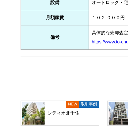
設備
オートロック・
月額家賃
１０２,０００円
具体的な売却査
備考
https://www.to-chu
取引事例
シティオ北千住