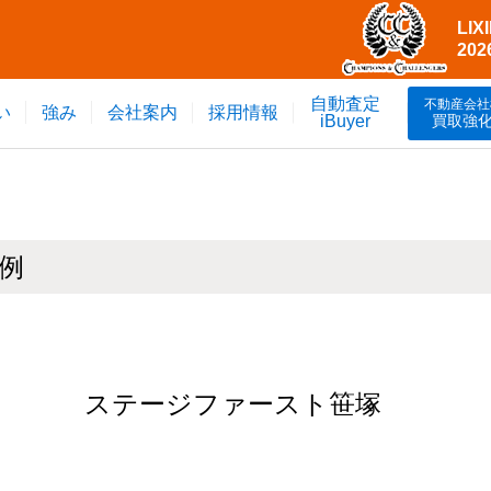
LI
20
自動査定
不動産会社
い
強み
会社案内
採用情報
買取強
iBuyer
例
ステージファースト笹塚