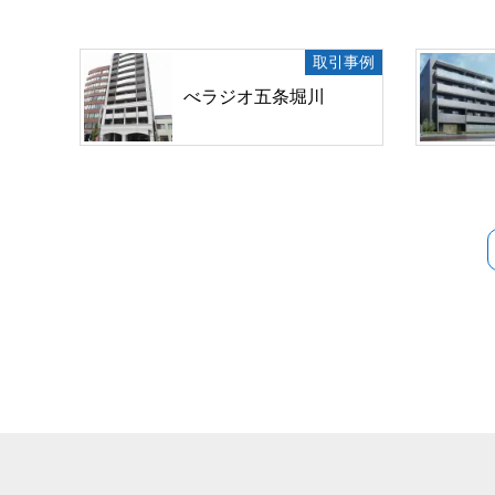
取引事例
べラジオ五条堀川