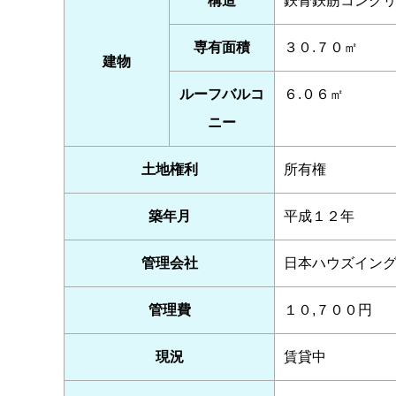
構造
鉄骨鉄筋コンク
専有面積
３０.７０㎡
建物
ルーフバルコ
６.０６㎡
ニー
土地権利
所有権
築年月
平成１２年
管理会社
日本ハウズイン
管理費
１０,７００円
現況
賃貸中