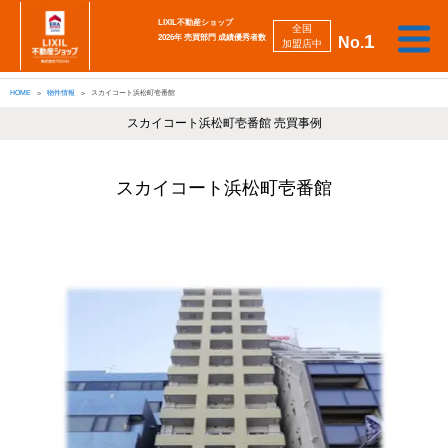
LIXIL不動産ショップ
全国
1
2026年 売買部門 成績優秀者数
No.
加盟店中
相
勉
売
買
会
採
談
強
自動
HOME
物件情報
スカイコート浜松町壱番館
り
い
強
社
用
し
し
査定
た
た
み
案
情
た
た
iBuyer
い
い
スカイコート浜松町壱番館 売買事例
内
報
い
い
スカイコート浜松町壱番館