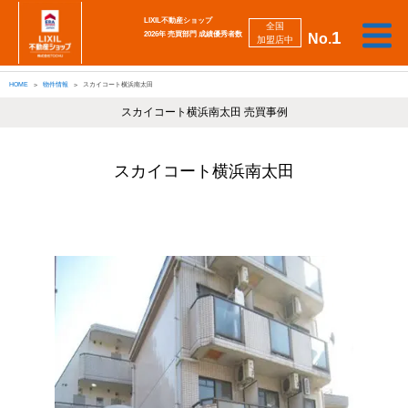
LIXIL不動産ショップ
全国
1
2026年 売買部門 成績優秀者数
No.
加盟店中
相
勉
売
買
会
採
談
強
自動
HOME
物件情報
スカイコート横浜南太田
り
い
強
社
用
し
し
査定
た
た
み
案
情
た
た
iBuyer
い
い
スカイコート横浜南太田 売買事例
内
報
い
い
スカイコート横浜南太田