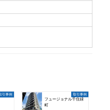
取引事例
取引事例
フュージョナル千住緑
町