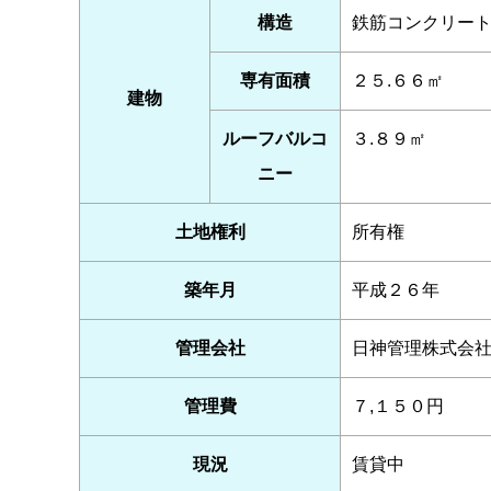
構造
鉄筋コンクリー
専有面積
２５.６６㎡
建物
ルーフバルコ
３.８９㎡
ニー
土地権利
所有権
築年月
平成２６年
管理会社
日神管理株式会
管理費
７,１５０円
現況
賃貸中