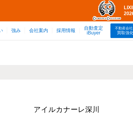
LI
20
自動査定
不動産会社
い
強み
会社案内
採用情報
買取強
iBuyer
アイルカナーレ深川