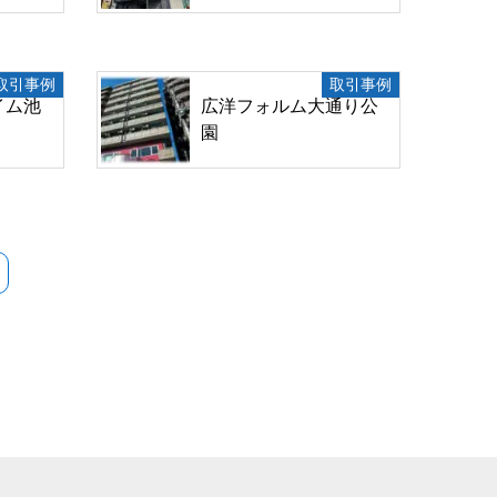
取引事例
取引事例
イム池
広洋フォルム大通り公
園