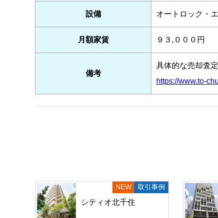
設備
オートロック・
月額家賃
９３,０００円
具体的な売却査
備考
https://www.to-chu
取引事例
シティオ北千住