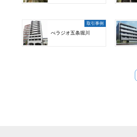
取引事例
べラジオ五条堀川