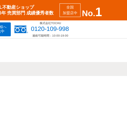
XIL不動産ショップ
全国
1
No.
26年 売買部門 成績優秀者数
加盟店中
株式会社TOCHU
様へ
0120-109-998
化中
連絡可能時間：10:00-19:00