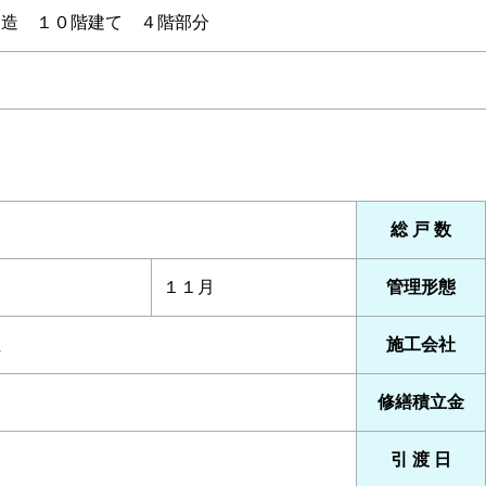
ト造 １０階建て ４階部分
総 戸 数
１１月
管理形態
社
施工会社
修繕積立金
引 渡 日