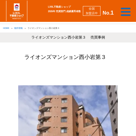
LIXIL不動産ショップ
全国
1
2026年 売買部門 成績優秀者数
No.
加盟店中
相
勉
売
買
会
採
談
強
自動
HOME
物件情報
ライオンズマンション西小岩第３
り
い
強
社
用
し
し
査定
た
た
み
案
情
た
た
iBuyer
い
い
ライオンズマンション西小岩第３ 売買事例
内
報
い
い
ライオンズマンション西小岩第３