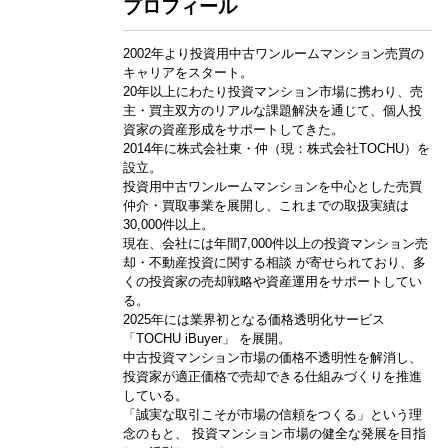
プロフィール
2002年より投資用中古ワンルームマンション売買の
キャリアをスタート。
20年以上にわたり投資マンション市場に携わり、売
主・買主双方のリアルな課題解決を通じて、個人投
資家の資産形成をサポートしてきた。
2014年に株式会社東・仲（現：株式会社TOCHU）を
設立。
投資用中古ワンルームマンションを中心とした売買
仲介・買取事業を展開し、これまでの取扱実績は
30,000件以上。
現在、会社には年間7,000件以上の投資マンション売
却・不動産投資に関する相談 が寄せられており、多
くの投資家の売却戦略や資産運用をサポートしてい
る。
2025年には業界初となる価格透明化サービス
「TOCHU iBuyer」 を展開。
中古投資マンション市場の価格不透明性を解消し、
投資家が適正価格で売却できる仕組みづくりを推進
している。
「誠実な取引こそが市場の信頼をつくる」という理
念のもと、 投資マンション市場の健全な発展を目指