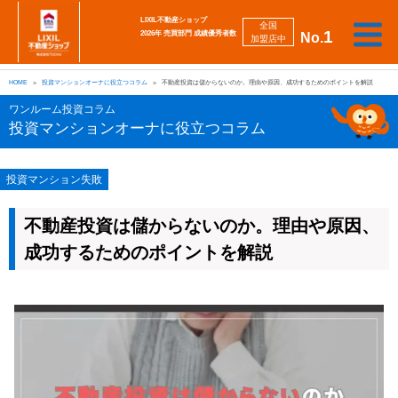
LIXIL不動産ショップ
全国
1
2026年 売買部門 成績優秀者数
No.
加盟店中
相
勉
売
買
会
採
談
強
自動
HOME
投資マンションオーナに役立つコラム
不動産投資は儲からないのか。理由や原因、成功するためのポイントを解説
り
い
強
社
用
し
し
査定
た
た
み
案
情
た
た
iBuyer
ワンルーム投資コラム
い
い
内
報
い
い
投資マンションオーナに役立つコラム
投資マンション失敗
不動産投資は儲からないのか。理由や原因、
成功するためのポイントを解説