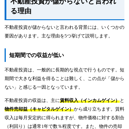
不動産投資が儲からないと言われ
サブリース契約のリスク
る理由
儲かる不動産投資のポイント
長期的視点での投資計画
不動産投資が儲からないと言われる背景には、いくつかの
実質利回りに基づく物件選び
要因があります。主な理由を5つ挙げて説明します。
立地と需要を考慮した物件選定
適切な資金計画とローン戦略
継続的な市場分析と学習
短期間での収益が低い
リスク分散戦略
ネットワークを活用した情報収集
不動産投資は、一般的に長期的な視点で行うものです。短
期間で大きな利益を得ることは難しく、この点が「儲から
ない」と感じる一因となっています。
不動産投資の収益は、主に
賃料収入（インカムゲイン）
と
物件売却益（キャピタルゲイン）
から成り立ちます。賃料
収入は毎月安定的に得られますが、物件価格に対する割合
（利回り）は通常1年で数％程度です。また、物件の売却