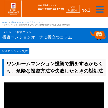
LIXIL不動産ショップ
全国
1
2026年 売買部門 成績優秀者数
No.
加盟店中
相
勉
売
買
会
採
談
強
自動
HOME
投資マンションオーナに役立つコラム
り
い
強
社
用
し
し
査定
ワンルームマンション投資で損をするからくり。危険な投資方法や失敗したときの対処法
た
た
み
案
情
た
た
iBuyer
い
い
内
報
い
い
ワンルーム投資コラム
投資マンションオーナに役立つコラム
投資マンション失敗
ワンルームマンション投資で損をするからく
り。危険な投資方法や失敗したときの対処法