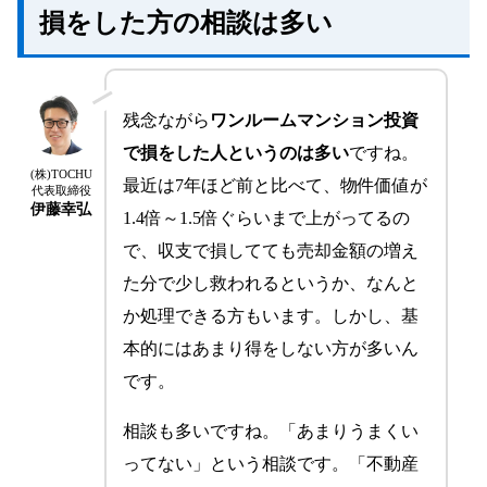
損をした方の相談は多い
要注意な不動産会社や営業手法
ワンルームマンション投資で儲からないときの対処
法
残念ながら
ワンルームマンション投資
早めに損切りをする
条件によってはタイミングを待ち売却する
で損をした人というのは多い
ですね。
(株)TOCHU
投資マンション専門会社に相談する
最近は7年ほど前と比べて、物件価値が
代表取締役
伊藤幸弘
ワンルームマンション投資で損してしまった
1.4倍～1.5倍ぐらいまで上がってるの
場合の対処法
で、収支で損してても売却金額の増え
ワンルームマンションで損をしないポイント
た分で少し救われるというか、なんと
か処理できる方もいます。しかし、基
本的にはあまり得をしない方が多いん
です。
相談も多いですね。「あまりうまくい
ってない」という相談です。「不動産