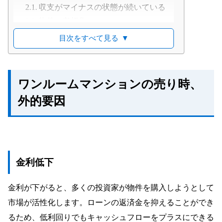
収支がマイナスの状態が続いている
物件の老朽化
大規模修繕工事の予定がある
目次をすべて見る
▼
ローン残債よりも売却価格の方が高い
長期譲渡となるタイミング
家賃が高い時に売却する
ワンルームマンションの売り時、
ワンルームマンション売却のコツ
外的要因
専門性の高い会社に依頼する
2社以上に査定を依頼する
空室は内装しない
売出価格は相場より1割増し
金利低下
金利が下がると、多くの投資家が物件を購入しようとして
市場が活性化します。ローンの返済金を抑えることができ
るため、低利回りでもキャッシュフローをプラスにできる