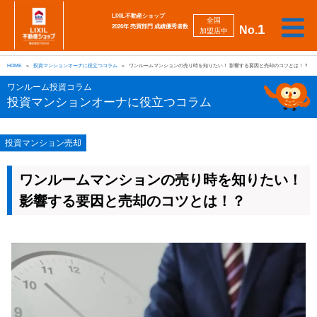
LIXIL不動産ショップ
全国
1
2026年 売買部門 成績優秀者数
No.
加盟店中
相
勉
売
買
会
採
談
強
自動
HOME
投資マンションオーナに役立つコラム
ワンルームマンションの売り時を知りたい！ 影響する要因と売却のコツとは！？
り
い
強
社
用
し
し
査定
た
た
み
案
情
た
た
iBuyer
ワンルーム投資コラム
い
い
内
報
い
い
投資マンションオーナに役立つコラム
投資マンション売却
ワンルームマンションの売り時を知りたい！
影響する要因と売却のコツとは！？