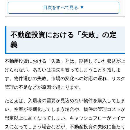
計画性の欠如
目次をすべて見る
▼
目先の利益を追求してしまう
リスクの把握不足
不動産投資の失敗を避けるためのポイント
不動産投資における「失敗」の定
物件選びの重要性
義
キャッシュフローの重視
信頼できる不動産会社の選定
不動産投資における「失敗」とは、期待していた収益が上
適切な資金計画
げられない、あるいは損失を被ってしまうことを指しま
不動産投資で失敗した場合の対処法
す。物件選びの失敗、市場の変化への対応の遅れ、リスク
資金計画の見直し
物件の売却。損切りも検討する
管理の不足などが原因で起こります。
たとえば、入居者の需要が見込めない物件を購入してしま
い、空室が長期化してしまう場合や、物件の管理コストが
想定以上に高くなってしまい、キャッシュフローがマイナ
スになってしまう場合などが、不動産投資の失敗に当たり