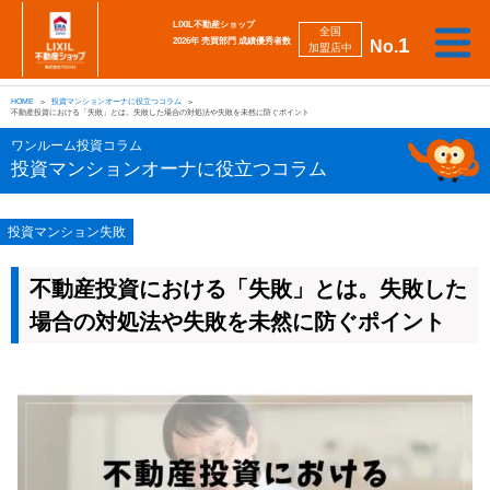
LIXIL不動産ショップ
全国
1
2026年 売買部門 成績優秀者数
No.
加盟店中
相
勉
売
買
会
採
談
強
自動
HOME
投資マンションオーナに役立つコラム
り
い
強
社
用
し
し
査定
不動産投資における「失敗」とは。失敗した場合の対処法や失敗を未然に防ぐポイント
た
た
み
案
情
た
た
iBuyer
い
い
内
報
い
い
ワンルーム投資コラム
投資マンションオーナに役立つコラム
投資マンション失敗
不動産投資における「失敗」とは。失敗した
場合の対処法や失敗を未然に防ぐポイント