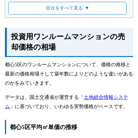
投資用ワンルームマンションを高く売るコツ
目次をすべて見る
▼
出口戦略を立てておく
高くても購入したくなる条件
投資用マンション専門の会社に依頼する
投資用ワンルームマンションの売
却価格の相場
都心5区のワンルームマンションについて、価格の推移と
最新の価格相場そして築年数によりどのような違いがある
のかをみていきます。
データは、国土交通省が運営する「
土地総合情報システ
ム
」に基づいており、いわゆる実勢価格がベースです。
都心5区平均㎡単価の推移