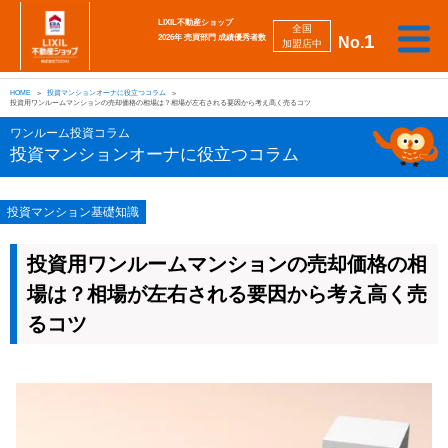
LIXIL不動産ショップ
全国
1
2026年 売買部門 成績優秀者数
No.
加盟店中
相
勉
売
買
会
採
談
強
自動
HOME
投資マンションオーナに役立つコラム
り
い
強
社
用
し
し
査定
投資用ワンルームマンションの売却価格の相場は？相場が左右される要因から考え高く売るコツ
た
た
み
案
情
た
た
iBuyer
い
い
内
報
い
い
ワンルーム投資コラム
投資マンションオーナに役立つコラム
投資マンション基礎知識
投資用ワンルームマンションの売却価格の相
場は？相場が左右される要因から考え高く売
るコツ