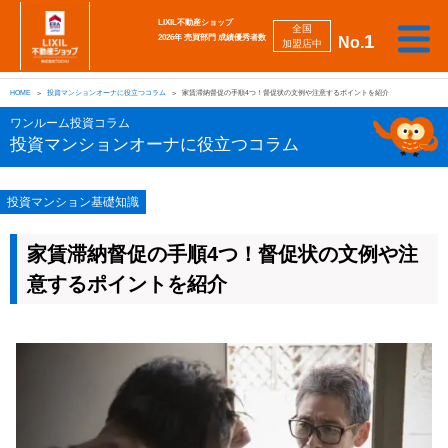
LIXIL不動産ショップ
全国
1
2026年 売買部門 成績優秀者数
No.
加盟店中
相
勉
売
買
会
採
談
強
自動
HOME
投資マンションオーナに役立つコラム
家賃滞納督促の手順4つ！督促状の文例や注意するポイントを紹介
り
い
強
社
用
し
し
査定
た
た
み
案
情
た
た
iBuyer
ワンルーム投資コラム
い
い
内
報
い
い
投資マンションオーナに役立つコラム
投資マンション基礎知識
家賃滞納督促の手順4つ！督促状の文例や注
意するポイントを紹介