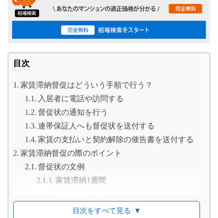
目次
家賃滞納督促はどういう手順で行う？
入居者に電話や訪問する
督促状の通知を行う
連帯保証人へも督促状を送付する
家賃の支払いと契約解除の催告書を送付する
家賃滞納督促の際のポイント
督促状の文例
家賃滞納1週間
家賃滞納1カ月
督促の内容を伝えるのは本人のみ
目次をすべて見る
▼