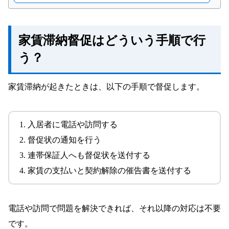
脅迫や相手を威圧するような言動は行わない
早朝や深夜などの連絡は避ける
家賃収入が不安定で困っているなら
家賃滞納督促はどういう手順で行
入居審査を厳しく行う
う？
収入が安定した連帯保証人を付けるように求
める
家賃滞納が起きたときは、以下の手順で督促します。
家賃を口座引き落としにする
保証会社を付ける
入居当日から顔見知りになっておく
入居者に電話や訪問する
物件を売却する
督促状の通知を行う
連帯保証人へも督促状を送付する
家賃の支払いと契約解除の催告書を送付する
電話や訪問で問題を解決できれば、それ以降の対応は不要
です。