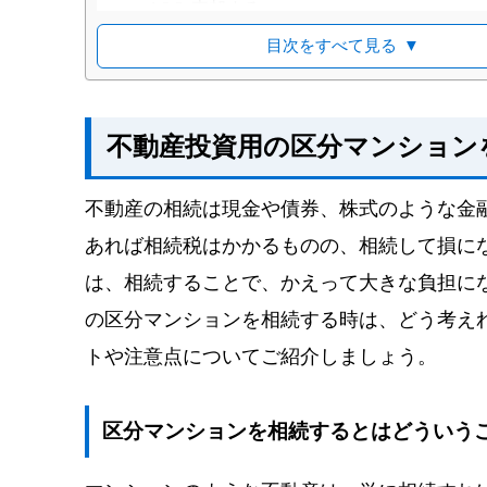
売却する
区分マンションの相続税とは
目次をすべて見る
▼
区分マンションの相続税評価とは
区分マンションの相続税を安くすることは
賃貸マンションとして経営し、入居
不動産投資用の区分マンション
「小規模宅地等の特例」を利用する
相続対策として区分マンションを購入する
不動産の相続は現金や債券、株式のような金
相続税評価額と販売価格に差が生じ
あれば相続税はかかるものの、相続して損に
土地評価額が低いため
は、相続することで、かえって大きな負担に
居住用と比較して評価額が低くなる
区分マンションを相続したら売却がおすすめ
の区分マンションを相続する時は、どう考え
素早い売却には買取業者に任せるのも一手
トや注意点についてご紹介しましょう。
区分マンションを相続するとはどういう