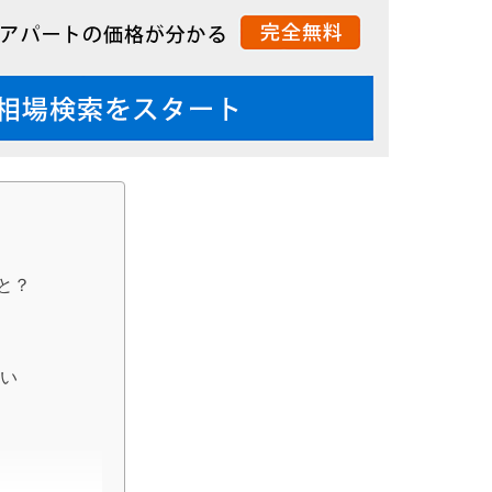
と？
ない