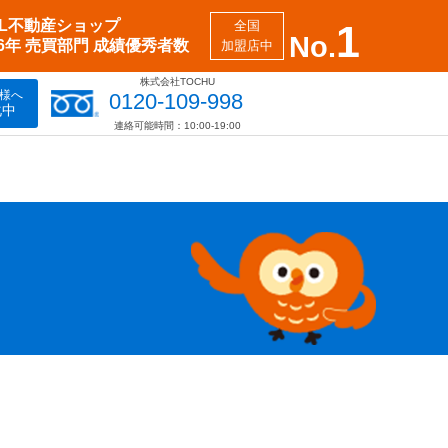
XIL不動産ショップ
全国
1
No.
26年 売買部門 成績優秀者数
加盟店中
株式会社TOCHU
様へ
0120-109-998
化中
連絡可能時間：10:00-19:00