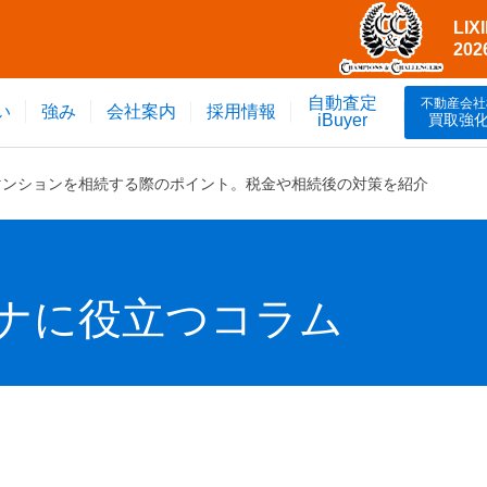
LI
20
自動査定
不動産会社
い
強み
会社案内
採用情報
買取強
iBuyer
マンションを相続する際のポイント。税金や相続後の対策を紹介
ナに役立つコラム