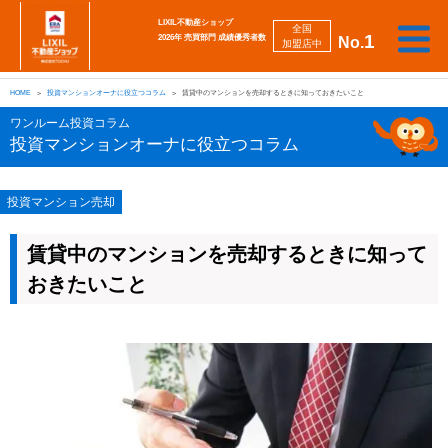
LIXIL不動産ショップ
全国
1
2026年 売買部門 成績優秀者数
No.
加盟店中
相
勉
売
買
会
採
談
強
自動
HOME
投資マンションオーナに役立つコラム
賃貸中のマンションを売却するときに知っておきたいこと
り
い
強
社
用
し
し
査定
た
た
み
案
情
た
た
iBuyer
ワンルーム投資コラム
い
い
内
報
い
い
投資マンションオーナに役立つコラム
投資マンション売却
賃貸中のマンションを売却するときに知って
おきたいこと