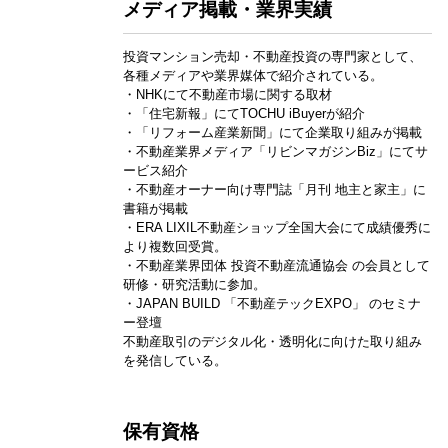
メディア掲載・業界実績
投資マンション売却・不動産投資の専門家として、
各種メディアや業界媒体で紹介されている。
・NHKにて不動産市場に関する取材
・「住宅新報」にてTOCHU iBuyerが紹介
・「リフォーム産業新聞」にて企業取り組みが掲載
・不動産業界メディア「リビンマガジンBiz」にてサ
ービス紹介
・不動産オーナー向け専門誌「月刊 地主と家主」に
書籍が掲載
・ERA LIXIL不動産ショップ全国大会にて成績優秀に
より複数回受賞。
・不動産業界団体 投資不動産流通協会 の会員として
研修・研究活動に参加。
・JAPAN BUILD 「不動産テックEXPO」 のセミナ
ー登壇
不動産取引のデジタル化・透明化に向けた取り組み
を発信している。
保有資格