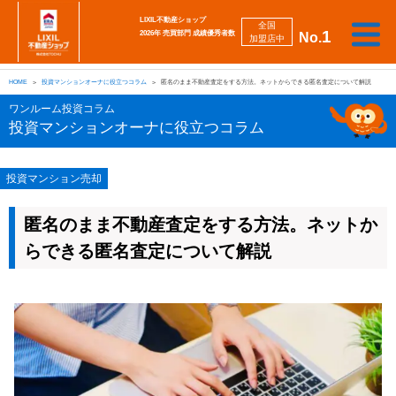
LIXIL不動産ショップ
全国
1
2026年 売買部門 成績優秀者数
No.
加盟店中
相
勉
売
買
会
採
談
強
自動
HOME
投資マンションオーナに役立つコラム
匿名のまま不動産査定をする方法。ネットからできる匿名査定について解説
り
い
強
社
用
し
し
査定
た
た
み
案
情
た
た
iBuyer
ワンルーム投資コラム
い
い
内
報
い
い
投資マンションオーナに役立つコラム
投資マンション売却
匿名のまま不動産査定をする方法。ネットか
らできる匿名査定について解説