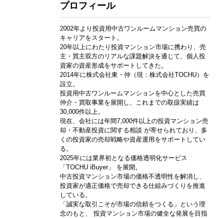
プロフィール
2002年より投資用中古ワンルームマンション売買の
キャリアをスタート。
20年以上にわたり投資マンション市場に携わり、売
主・買主双方のリアルな課題解決を通じて、個人投
資家の資産形成をサポートしてきた。
2014年に株式会社東・仲（現：株式会社TOCHU）を
設立。
投資用中古ワンルームマンションを中心とした売買
仲介・買取事業を展開し、これまでの取扱実績は
30,000件以上。
現在、会社には年間7,000件以上の投資マンション売
却・不動産投資に関する相談 が寄せられており、多
くの投資家の売却戦略や資産運用をサポートしてい
る。
2025年には業界初となる価格透明化サービス
「TOCHU iBuyer」 を展開。
中古投資マンション市場の価格不透明性を解消し、
投資家が適正価格で売却できる仕組みづくりを推進
している。
「誠実な取引こそが市場の信頼をつくる」という理
念のもと、 投資マンション市場の健全な発展を目指