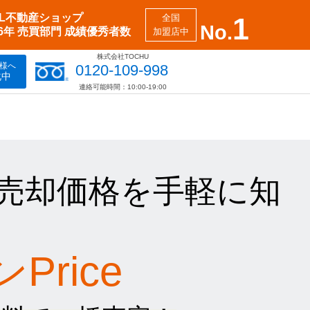
XIL不動産ショップ
全国
1
No.
26年 売買部門 成績優秀者数
加盟店中
株式会社TOCHU
様へ
0120-109-998
化中
連絡可能時間：10:00-19:00
売却価格を手軽に知
rice