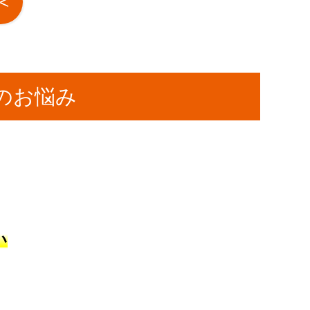
<
のお悩み
い