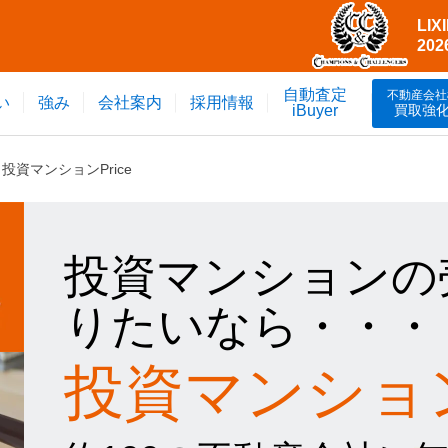
LI
20
自動査定
不動産会社
い
強み
会社案内
採用情報
買取強
iBuyer
資マンションPrice
投資マンションの
りたいなら・・・
投資マンションP