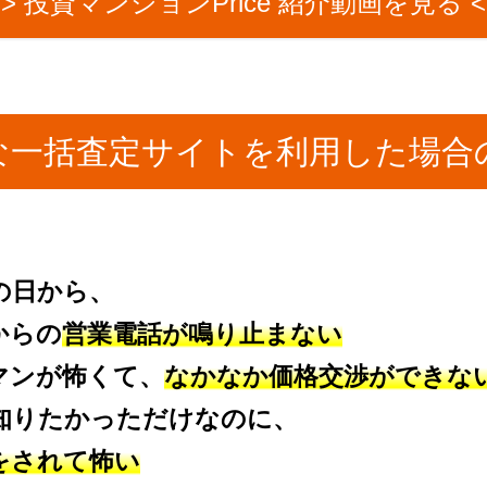
>> 投資マンションPrice 紹介動画を見る <
な一括査定サイトを
利用した場合
の日から、
からの
営業電話が鳴り止まない
マンが怖くて、
なかなか価格交渉ができな
知りたかっただけなのに、
をされて怖い