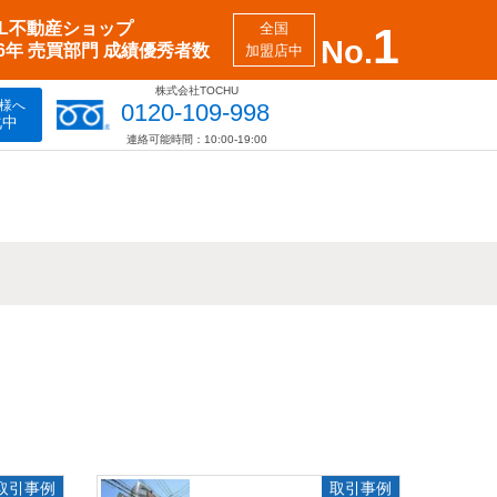
XIL不動産ショップ
全国
1
No.
26年 売買部門 成績優秀者数
加盟店中
株式会社TOCHU
様へ
0120-109-998
化中
連絡可能時間：10:00-19:00
取引事例
取引事例