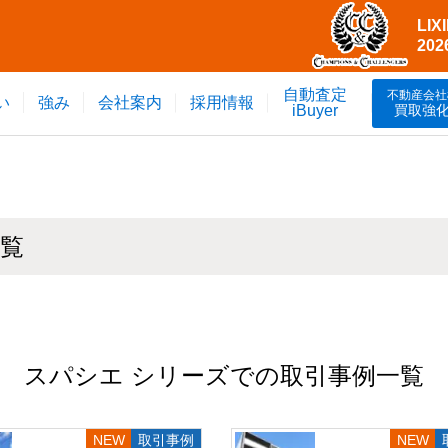
LI
20
自動査定
不動産会社
い
強み
会社案内
採用情報
買取強
iBuyer
一覧
スパシエ シリーズでの取引事例一覧
取引事例