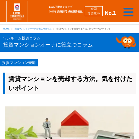
LIXIL不動産ショップ
全国
1
2026年 売買部門 成績優秀者数
No.
加盟店中
相
勉
売
買
会
採
談
強
自動
HOME
投資マンションオーナに役立つコラム
賃貸マンションを売却する方法。気を付けたいポイント
り
い
強
社
用
し
し
査定
た
た
み
案
情
た
た
iBuyer
ワンルーム投資コラム
い
い
内
報
い
い
投資マンションオーナに役立つコラム
投資マンション売却
賃貸マンションを売却する方法。気を付けた
いポイント