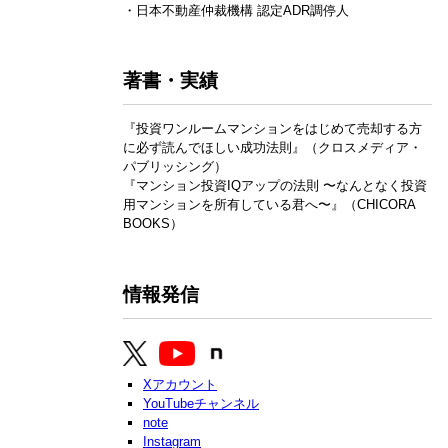
・日本不動産仲裁機構 認定ADR調停人
著書・実績
『投資ワンルームマンションをはじめて売却する方
に必ず読んでほしい成功法則』（クロスメディア・
パブリッシング）
『マンション投資IQアップの法則 〜なんとなく投資
用マンションを所有している君へ〜』（CHICORA
BOOKS）
情報発信
Xアカウント
YouTubeチャンネル
note
Instagram