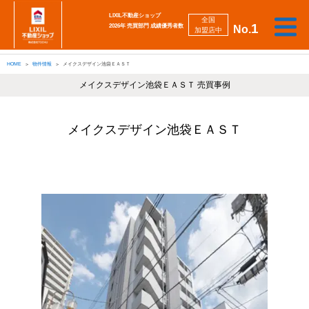
LIXIL不動産ショップ
全国
1
2026年 売買部門 成績優秀者数
No.
加盟店中
相
勉
売
買
会
採
談
強
自動
HOME
物件情報
メイクスデザイン池袋ＥＡＳＴ
り
い
強
社
用
し
し
査定
た
た
み
案
情
た
た
iBuyer
い
い
メイクスデザイン池袋ＥＡＳＴ 売買事例
内
報
い
い
メイクスデザイン池袋ＥＡＳＴ