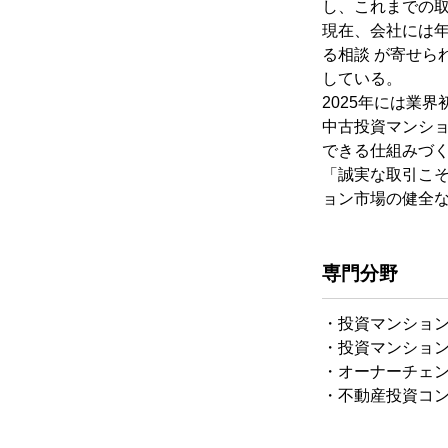
し、これまでの取扱
現在、会社には年
る相談 が寄せら
している。
2025年には業界
中古投資マンシ
できる仕組みづ
「誠実な取引こそ
ョン市場の健全
専門分野
・投資マンショ
・投資マンショ
・オーナーチェ
・不動産投資コ