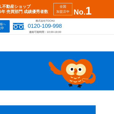
XIL不動産ショップ
全国
1
No.
26年 売買部門 成績優秀者数
加盟店中
株式会社TOCHU
様へ
0120-109-998
化中
連絡可能時間：10:00-19:00