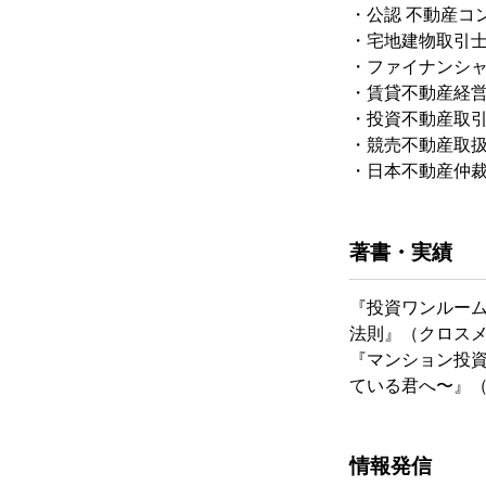
・公認 不動産コ
・宅地建物取引
・ファイナンシ
・賃貸不動産経
・投資不動産取
・競売不動産取
・日本不動産仲裁
著書・実績
『投資ワンルー
法則』（クロス
『マンション投資
ている君へ〜』（C
情報発信