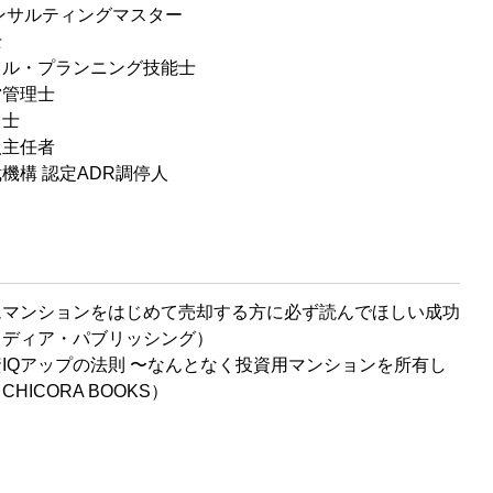
ンサルティングマスター
士
ャル・プランニング技能士
営管理士
引士
扱主任者
機構 認定ADR調停人
ムマンションをはじめて売却する方に必ず読んでほしい成功
メディア・パブリッシング）
IQアップの法則 〜なんとなく投資用マンションを所有し
HICORA BOOKS）