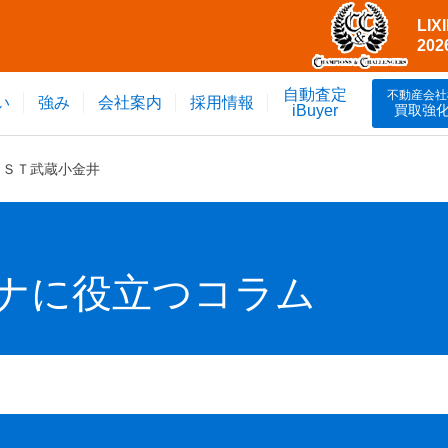
LI
20
自動査定
不動産会社
い
強み
会社案内
採用情報
買取強
iBuyer
ＥＳＴ武蔵小金井
ナに役立つコラム