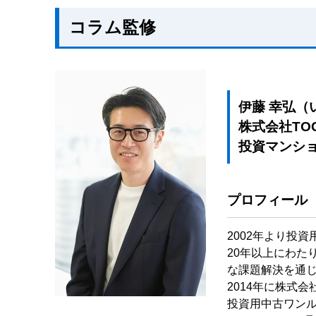
コラム監修
伊藤 幸弘（
株式会社TO
投資マンシ
プロフィール
2002年より投
20年以上にわた
な課題解決を通
2014年に株式
投資用中古ワン