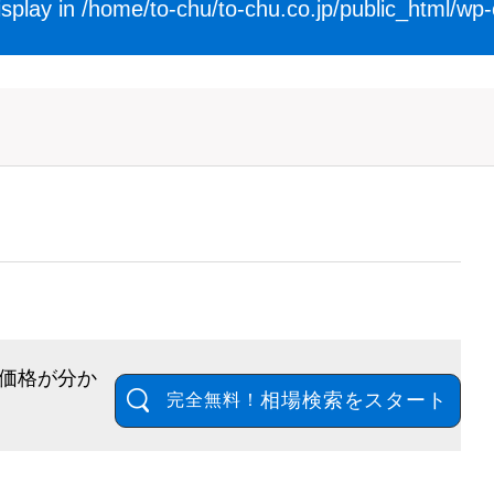
isplay in
/home/to-chu/to-chu.co.jp/public_html/wp
価格が分か
相場検索をスタート
完全無料！