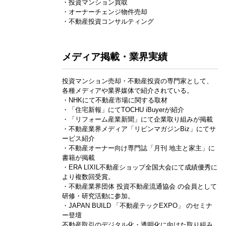
・投資マンション買取
・オーナーチェンジ物件売却
・不動産投資コンサルティング
メディア掲載・業界実績
投資マンション売却・不動産投資の専門家として、
各種メディアや業界媒体で紹介されている。
・NHKにて不動産市場に関する取材
・「住宅新報」にてTOCHU iBuyerが紹介
・「リフォーム産業新聞」にて企業取り組みが掲載
・不動産業界メディア「リビンマガジンBiz」にてサ
ービス紹介
・不動産オーナー向け専門誌「月刊 地主と家主」に
書籍が掲載
・ERA LIXIL不動産ショップ全国大会にて成績優秀に
より複数回受賞。
・不動産業界団体 投資不動産流通協会 の会員として
研修・研究活動に参加。
・JAPAN BUILD 「不動産テックEXPO」 のセミナ
ー登壇
不動産取引のデジタル化・透明化に向けた取り組み