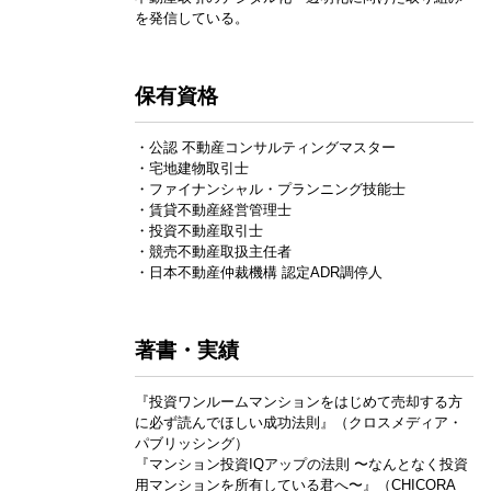
を発信している。
保有資格
・公認 不動産コンサルティングマスター
・宅地建物取引士
・ファイナンシャル・プランニング技能士
・賃貸不動産経営管理士
・投資不動産取引士
・競売不動産取扱主任者
・日本不動産仲裁機構 認定ADR調停人
著書・実績
『投資ワンルームマンションをはじめて売却する方
に必ず読んでほしい成功法則』（クロスメディア・
パブリッシング）
『マンション投資IQアップの法則 〜なんとなく投資
用マンションを所有している君へ〜』（CHICORA