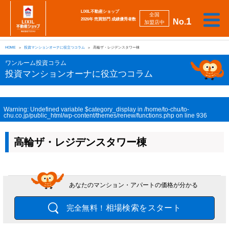
LIXIL不動産ショップ
全国
1
2026年 売買部門 成績優秀者数
No.
加盟店中
相
勉
売
買
会
採
談
強
自動
HOME
投資マンションオーナに役立つコラム
高輪ザ・レジデンスタワー棟
り
い
強
社
用
し
し
査定
た
た
み
案
情
た
た
iBuyer
ワンルーム投資コラム
い
い
内
報
い
い
投資マンションオーナに役立つコラム
Warning
: Undefined variable $category_display in
/home/to-chu/to-
chu.co.jp/public_html/wp-content/themes/renew/functions.php
on line
936
高輪ザ・レジデンスタワー棟
あなたのマンション・アパートの価格が分かる
相場検索をスタート
完全無料！