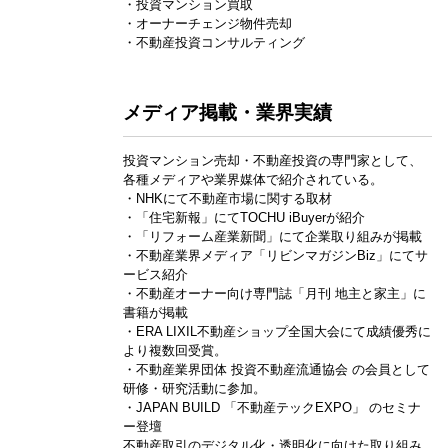
・投資マンション買取
・オーナーチェンジ物件売却
・不動産投資コンサルティング
メディア掲載・業界実績
投資マンション売却・不動産投資の専門家として、
各種メディアや業界媒体で紹介されている。
・NHKにて不動産市場に関する取材
・「住宅新報」にてTOCHU iBuyerが紹介
・「リフォーム産業新聞」にて企業取り組みが掲載
・不動産業界メディア「リビンマガジンBiz」にてサ
ービス紹介
・不動産オーナー向け専門誌「月刊 地主と家主」に
書籍が掲載
・ERA LIXIL不動産ショップ全国大会にて成績優秀に
より複数回受賞。
・不動産業界団体 投資不動産流通協会 の会員として
研修・研究活動に参加。
・JAPAN BUILD 「不動産テックEXPO」 のセミナ
ー登壇
不動産取引のデジタル化・透明化に向けた取り組み