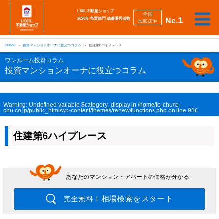
LIXIL不動産ショップ
全国
1
2026年 売買部門 成績優秀者数
No.
加盟店中
相
勉
売
買
会
採
談
強
自動
HOME
投資マンションオーナに役立つコラム
住建第6ハイプレース
り
い
強
社
用
し
し
査定
た
た
み
案
情
た
た
iBuyer
ワンルーム投資コラム
い
い
内
報
い
い
投資マンションオーナに役立つコラム
Warning
: Undefined variable $category_display in
/home/to-chu/to-
chu.co.jp/public_html/wp-content/themes/renew/functions.php
on line
936
住建第6ハイプレース
あなたのマンション・アパートの価格が分かる
相場検索をスタート
完全無料！