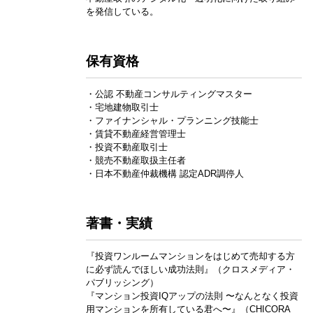
を発信している。
保有資格
・公認 不動産コンサルティングマスター
・宅地建物取引士
・ファイナンシャル・プランニング技能士
・賃貸不動産経営管理士
・投資不動産取引士
・競売不動産取扱主任者
・日本不動産仲裁機構 認定ADR調停人
著書・実績
『投資ワンルームマンションをはじめて売却する方
に必ず読んでほしい成功法則』（クロスメディア・
パブリッシング）
『マンション投資IQアップの法則 〜なんとなく投資
用マンションを所有している君へ〜』（CHICORA