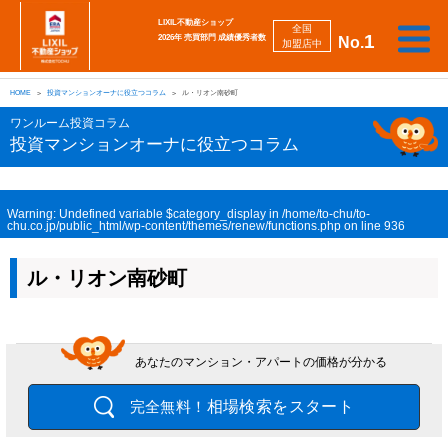
LIXIL不動産ショップ
全国
1
2026年 売買部門 成績優秀者数
No.
加盟店中
相
勉
売
買
会
採
談
強
自動
HOME
投資マンションオーナに役立つコラム
ル・リオン南砂町
り
い
強
社
用
し
し
査定
た
た
み
案
情
た
た
iBuyer
ワンルーム投資コラム
い
い
内
報
い
い
投資マンションオーナに役立つコラム
Warning
: Undefined variable $category_display in
/home/to-chu/to-
chu.co.jp/public_html/wp-content/themes/renew/functions.php
on line
936
ル・リオン南砂町
あなたのマンション・アパートの価格が分かる
相場検索をスタート
完全無料！