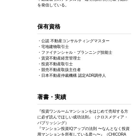
を発信している。
保有資格
・公認 不動産コンサルティングマスター
・宅地建物取引士
・ファイナンシャル・プランニング技能士
・賃貸不動産経営管理士
・投資不動産取引士
・競売不動産取扱主任者
・日本不動産仲裁機構 認定ADR調停人
著書・実績
『投資ワンルームマンションをはじめて売却する方
に必ず読んでほしい成功法則』（クロスメディア・
パブリッシング）
『マンション投資IQアップの法則 〜なんとなく投資
用マンションを所有している君へ〜』（CHICORA