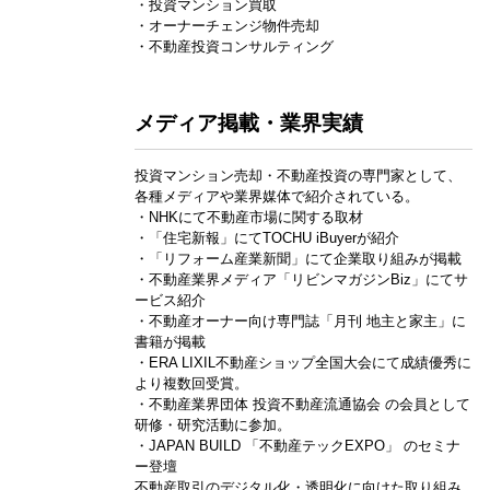
・投資マンション買取
・オーナーチェンジ物件売却
・不動産投資コンサルティング
メディア掲載・業界実績
投資マンション売却・不動産投資の専門家として、
各種メディアや業界媒体で紹介されている。
・NHKにて不動産市場に関する取材
・「住宅新報」にてTOCHU iBuyerが紹介
・「リフォーム産業新聞」にて企業取り組みが掲載
・不動産業界メディア「リビンマガジンBiz」にてサ
ービス紹介
・不動産オーナー向け専門誌「月刊 地主と家主」に
書籍が掲載
・ERA LIXIL不動産ショップ全国大会にて成績優秀に
より複数回受賞。
・不動産業界団体 投資不動産流通協会 の会員として
研修・研究活動に参加。
・JAPAN BUILD 「不動産テックEXPO」 のセミナ
ー登壇
不動産取引のデジタル化・透明化に向けた取り組み