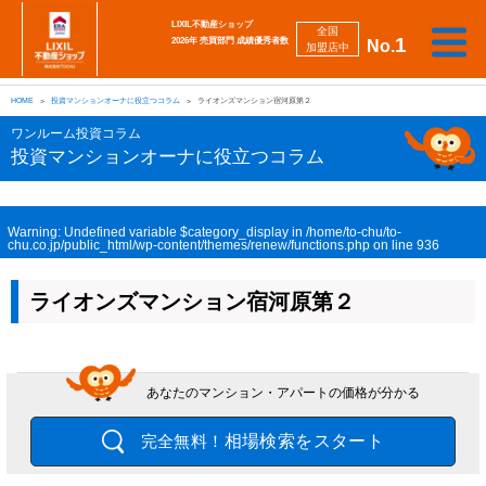
LIXIL不動産ショップ
全国
1
2026年 売買部門 成績優秀者数
No.
加盟店中
相
勉
売
買
会
採
談
強
自動
HOME
投資マンションオーナに役立つコラム
ライオンズマンション宿河原第２
り
い
強
社
用
し
し
査定
た
た
み
案
情
た
た
iBuyer
ワンルーム投資コラム
い
い
内
報
い
い
投資マンションオーナに役立つコラム
Warning
: Undefined variable $category_display in
/home/to-chu/to-
chu.co.jp/public_html/wp-content/themes/renew/functions.php
on line
936
ライオンズマンション宿河原第２
あなたのマンション・アパートの価格が分かる
相場検索をスタート
完全無料！