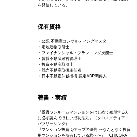
を発信している。
保有資格
・公認 不動産コンサルティングマスター
・宅地建物取引士
・ファイナンシャル・プランニング技能士
・賃貸不動産経営管理士
・投資不動産取引士
・競売不動産取扱主任者
・日本不動産仲裁機構 認定ADR調停人
著書・実績
『投資ワンルームマンションをはじめて売却する方
に必ず読んでほしい成功法則』（クロスメディア・
パブリッシング）
『マンション投資IQアップの法則 〜なんとなく投資
用マンションを所有している君へ〜』（CHICORA