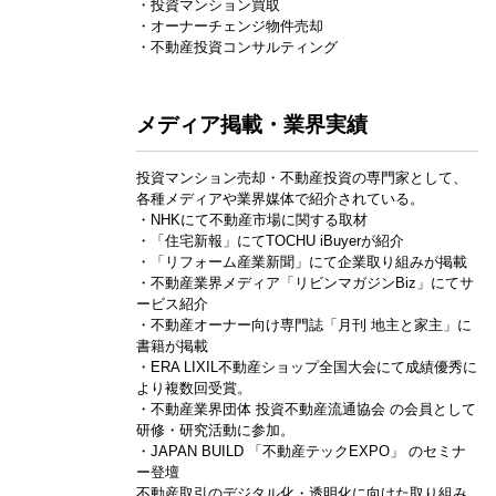
・投資マンション買取
・オーナーチェンジ物件売却
・不動産投資コンサルティング
メディア掲載・業界実績
投資マンション売却・不動産投資の専門家として、
各種メディアや業界媒体で紹介されている。
・NHKにて不動産市場に関する取材
・「住宅新報」にてTOCHU iBuyerが紹介
・「リフォーム産業新聞」にて企業取り組みが掲載
・不動産業界メディア「リビンマガジンBiz」にてサ
ービス紹介
・不動産オーナー向け専門誌「月刊 地主と家主」に
書籍が掲載
・ERA LIXIL不動産ショップ全国大会にて成績優秀に
より複数回受賞。
・不動産業界団体 投資不動産流通協会 の会員として
研修・研究活動に参加。
・JAPAN BUILD 「不動産テックEXPO」 のセミナ
ー登壇
不動産取引のデジタル化・透明化に向けた取り組み