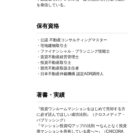
を発信している。
保有資格
・公認 不動産コンサルティングマスター
・宅地建物取引士
・ファイナンシャル・プランニング技能士
・賃貸不動産経営管理士
・投資不動産取引士
・競売不動産取扱主任者
・日本不動産仲裁機構 認定ADR調停人
著書・実績
『投資ワンルームマンションをはじめて売却する方
に必ず読んでほしい成功法則』（クロスメディア・
パブリッシング）
『マンション投資IQアップの法則 〜なんとなく投資
用マンションを所有している君へ〜』（CHICORA