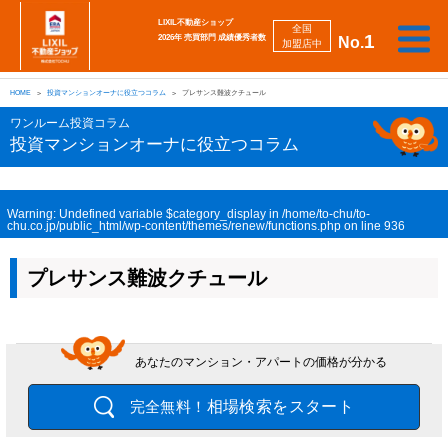
LIXIL不動産ショップ
全国
1
2026年 売買部門 成績優秀者数
No.
加盟店中
相
勉
売
買
会
採
談
強
自動
HOME
投資マンションオーナに役立つコラム
プレサンス難波クチュール
り
い
強
社
用
し
し
査定
た
た
み
案
情
た
た
iBuyer
ワンルーム投資コラム
い
い
内
報
い
い
投資マンションオーナに役立つコラム
Warning
: Undefined variable $category_display in
/home/to-chu/to-
chu.co.jp/public_html/wp-content/themes/renew/functions.php
on line
936
プレサンス難波クチュール
あなたのマンション・アパートの価格が分かる
相場検索をスタート
完全無料！