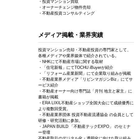
・投資マンション買取
・オーナーチェンジ物件売却
・不動産投資コンサルティング
メディア掲載・業界実績
投資マンション売却・不動産投資の専門家として、
各種メディアや業界媒体で紹介されている。
・NHKにて不動産市場に関する取材
・「住宅新報」にてTOCHU iBuyerが紹介
・「リフォーム産業新聞」にて企業取り組みが掲載
・不動産業界メディア「リビンマガジンBiz」にてサ
ービス紹介
・不動産オーナー向け専門誌「月刊 地主と家主」に
書籍が掲載
・ERA LIXIL不動産ショップ全国大会にて成績優秀に
より複数回受賞。
・不動産業界団体 投資不動産流通協会 の会員として
研修・研究活動に参加。
・JAPAN BUILD 「不動産テックEXPO」 のセミナ
ー登壇
不動産取引のデジタル化・透明化に向けた取り組み