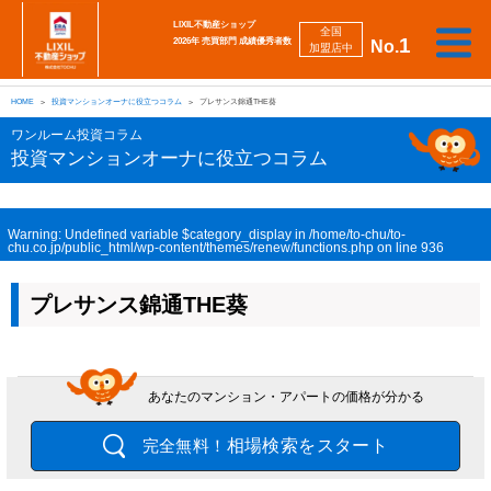
LIXIL不動産ショップ
全国
1
2026年 売買部門 成績優秀者数
No.
加盟店中
相
勉
売
買
会
採
談
強
自動
HOME
投資マンションオーナに役立つコラム
プレサンス錦通THE葵
り
い
強
社
用
し
し
査定
た
た
み
案
情
た
た
iBuyer
ワンルーム投資コラム
い
い
内
報
い
い
投資マンションオーナに役立つコラム
Warning
: Undefined variable $category_display in
/home/to-chu/to-
chu.co.jp/public_html/wp-content/themes/renew/functions.php
on line
936
プレサンス錦通THE葵
あなたのマンション・アパートの価格が分かる
相場検索をスタート
完全無料！