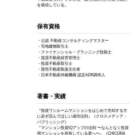
を発信している。
保有資格
・公認 不動産コンサルティングマスター
・宅地建物取引士
・ファイナンシャル・プランニング技能士
・賃貸不動産経営管理士
・投資不動産取引士
・競売不動産取扱主任者
・日本不動産仲裁機構 認定ADR調停人
著書・実績
『投資ワンルームマンションをはじめて売却する方
に必ず読んでほしい成功法則』（クロスメディア・
パブリッシング）
『マンション投資IQアップの法則 〜なんとなく投資
用マンションを所有している君へ〜』（CHICORA