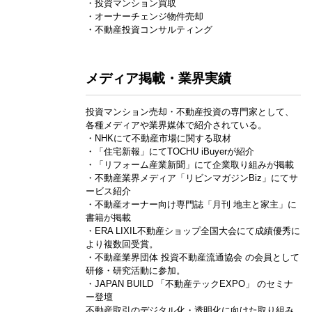
・投資マンション買取
・オーナーチェンジ物件売却
・不動産投資コンサルティング
メディア掲載・業界実績
投資マンション売却・不動産投資の専門家として、
各種メディアや業界媒体で紹介されている。
・NHKにて不動産市場に関する取材
・「住宅新報」にてTOCHU iBuyerが紹介
・「リフォーム産業新聞」にて企業取り組みが掲載
・不動産業界メディア「リビンマガジンBiz」にてサ
ービス紹介
・不動産オーナー向け専門誌「月刊 地主と家主」に
書籍が掲載
・ERA LIXIL不動産ショップ全国大会にて成績優秀に
より複数回受賞。
・不動産業界団体 投資不動産流通協会 の会員として
研修・研究活動に参加。
・JAPAN BUILD 「不動産テックEXPO」 のセミナ
ー登壇
不動産取引のデジタル化・透明化に向けた取り組み