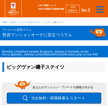
LIXIL不動産ショップ
全国
1
2026年 売買部門 成績優秀者数
No.
加盟店中
相
勉
売
買
会
採
談
強
自動
HOME
投資マンションオーナに役立つコラム
ビッグヴァン磯子ステイツ
り
い
強
社
用
し
し
査定
た
た
み
案
情
た
た
iBuyer
ワンルーム投資コラム
い
い
内
報
い
い
投資マンションオーナに役立つコラム
Warning
: Undefined variable $category_display in
/home/to-chu/to-
chu.co.jp/public_html/wp-content/themes/renew/functions.php
on line
936
ビッグヴァン磯子ステイツ
あなたのマンション・アパートの価格が分かる
相場検索をスタート
完全無料！