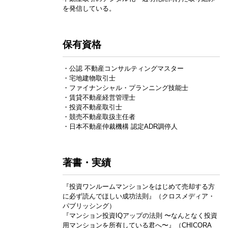
を発信している。
保有資格
・公認 不動産コンサルティングマスター
・宅地建物取引士
・ファイナンシャル・プランニング技能士
・賃貸不動産経営管理士
・投資不動産取引士
・競売不動産取扱主任者
・日本不動産仲裁機構 認定ADR調停人
著書・実績
『投資ワンルームマンションをはじめて売却する方
に必ず読んでほしい成功法則』（クロスメディア・
パブリッシング）
『マンション投資IQアップの法則 〜なんとなく投資
用マンションを所有している君へ〜』（CHICORA