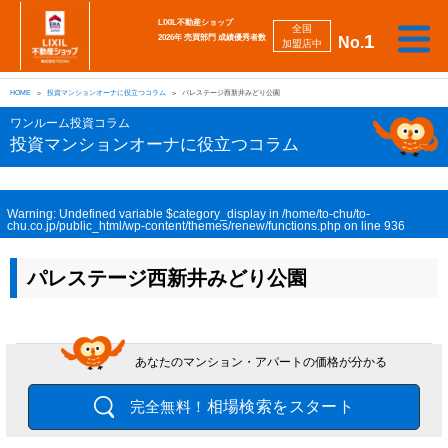
LIXIL不動産ショップ
全国
1
2026年 売買部門 成績優秀者数
No.
加盟店中
相
勉
売
買
会
採
談
強
自動
HOME
投資マンションオーナに役立つコラム
パレステージ西新井みどり公園
り
い
強
社
用
し
し
査定
た
た
み
案
情
た
た
iBuyer
ワンルーム投資コラム
い
い
内
報
い
い
投資マンションオーナに役立つコラム
Warning
: Undefined variable $category_display in
/home/to-chu/to-
chu.co.jp/public_html/wp-content/themes/renew/functions.php
on line
936
パレステージ西新井みどり公園
あなたのマンション・アパートの価格が分かる
相場検索をスタート
完全無料！