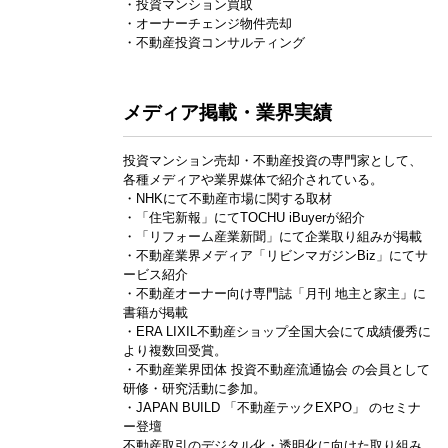
・投資マンション買取
・オーナーチェンジ物件売却
・不動産投資コンサルティング
メディア掲載・業界実績
投資マンション売却・不動産投資の専門家として、
各種メディアや業界媒体で紹介されている。
・NHKにて不動産市場に関する取材
・「住宅新報」にてTOCHU iBuyerが紹介
・「リフォーム産業新聞」にて企業取り組みが掲載
・不動産業界メディア「リビンマガジンBiz」にてサ
ービス紹介
・不動産オーナー向け専門誌「月刊 地主と家主」に
書籍が掲載
・ERA LIXIL不動産ショップ全国大会にて成績優秀に
より複数回受賞。
・不動産業界団体 投資不動産流通協会 の会員として
研修・研究活動に参加。
・JAPAN BUILD 「不動産テックEXPO」 のセミナ
ー登壇
不動産取引のデジタル化・透明化に向けた取り組み