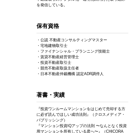
を発信している。
保有資格
・公認 不動産コンサルティングマスター
・宅地建物取引士
・ファイナンシャル・プランニング技能士
・賃貸不動産経営管理士
・投資不動産取引士
・競売不動産取扱主任者
・日本不動産仲裁機構 認定ADR調停人
著書・実績
『投資ワンルームマンションをはじめて売却する方
に必ず読んでほしい成功法則』（クロスメディア・
パブリッシング）
『マンション投資IQアップの法則 〜なんとなく投資
用マンションを所有している君へ〜』（CHICORA