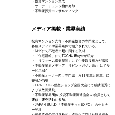
・投資マンション買取
・オーナーチェンジ物件売却
・不動産投資コンサルティング
メディア掲載・業界実績
投資マンション売却・不動産投資の専門家として、
各種メディアや業界媒体で紹介されている。
・NHKにて不動産市場に関する取材
・「住宅新報」にてTOCHU iBuyerが紹介
・「リフォーム産業新聞」にて企業取り組みが掲載
・不動産業界メディア「リビンマガジンBiz」にてサ
ービス紹介
・不動産オーナー向け専門誌「月刊 地主と家主」に
書籍が掲載
・ERA LIXIL不動産ショップ全国大会にて成績優秀に
より複数回受賞。
・不動産業界団体 投資不動産流通協会 の会員として
研修・研究活動に参加。
・JAPAN BUILD 「不動産テックEXPO」 のセミナ
ー登壇
不動産取引のデジタル化・透明化に向けた取り組み