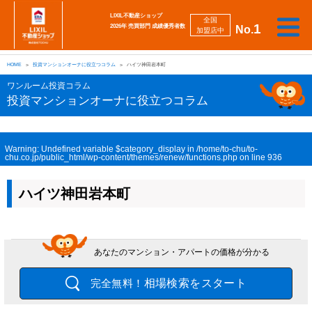
LIXIL不動産ショップ
全国
1
2026年 売買部門 成績優秀者数
No.
加盟店中
相
勉
売
買
会
採
談
強
自動
HOME
投資マンションオーナに役立つコラム
ハイツ神田岩本町
り
い
強
社
用
し
し
査定
た
た
み
案
情
た
た
iBuyer
ワンルーム投資コラム
い
い
内
報
い
い
投資マンションオーナに役立つコラム
Warning
: Undefined variable $category_display in
/home/to-chu/to-
chu.co.jp/public_html/wp-content/themes/renew/functions.php
on line
936
ハイツ神田岩本町
あなたのマンション・アパートの価格が分かる
相場検索をスタート
完全無料！