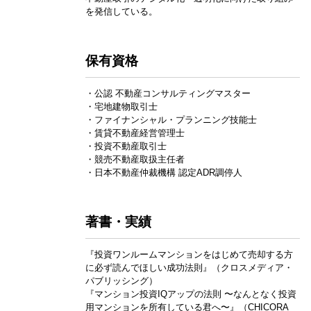
を発信している。
保有資格
・公認 不動産コンサルティングマスター
・宅地建物取引士
・ファイナンシャル・プランニング技能士
・賃貸不動産経営管理士
・投資不動産取引士
・競売不動産取扱主任者
・日本不動産仲裁機構 認定ADR調停人
著書・実績
『投資ワンルームマンションをはじめて売却する方
に必ず読んでほしい成功法則』（クロスメディア・
パブリッシング）
『マンション投資IQアップの法則 〜なんとなく投資
用マンションを所有している君へ〜』（CHICORA