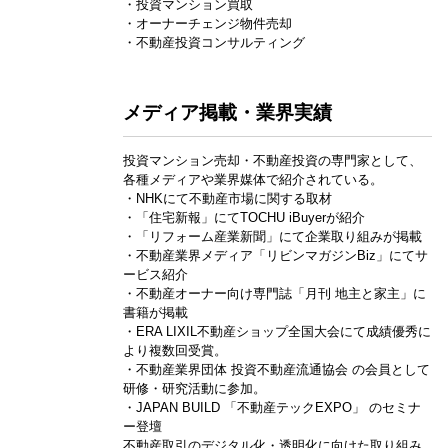
・投資マンション買取
・オーナーチェンジ物件売却
・不動産投資コンサルティング
メディア掲載・業界実績
投資マンション売却・不動産投資の専門家として、
各種メディアや業界媒体で紹介されている。
・NHKにて不動産市場に関する取材
・「住宅新報」にてTOCHU iBuyerが紹介
・「リフォーム産業新聞」にて企業取り組みが掲載
・不動産業界メディア「リビンマガジンBiz」にてサ
ービス紹介
・不動産オーナー向け専門誌「月刊 地主と家主」に
書籍が掲載
・ERA LIXIL不動産ショップ全国大会にて成績優秀に
より複数回受賞。
・不動産業界団体 投資不動産流通協会 の会員として
研修・研究活動に参加。
・JAPAN BUILD 「不動産テックEXPO」 のセミナ
ー登壇
不動産取引のデジタル化・透明化に向けた取り組み