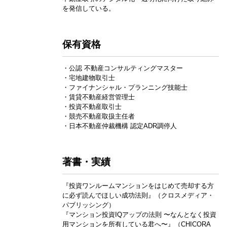
を発信している。
保有資格
・公認 不動産コンサルティングマスター
・宅地建物取引士
・ファイナンシャル・プランニング技能士
・賃貸不動産経営管理士
・投資不動産取引士
・競売不動産取扱主任者
・日本不動産仲裁機構 認定ADR調停人
著書・実績
『投資ワンルームマンションをはじめて売却する方
に必ず読んでほしい成功法則』（クロスメディア・
パブリッシング）
『マンション投資IQアップの法則 〜なんとなく投資
用マンションを所有している君へ〜』（CHICORA