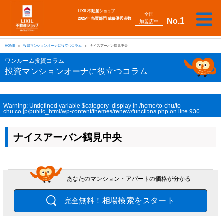
LIXIL不動産ショップ
全国
1
2026年 売買部門 成績優秀者数
No.
加盟店中
相
勉
売
買
会
採
談
強
自動
HOME
投資マンションオーナに役立つコラム
ナイスアーバン鶴見中央
り
い
強
社
用
し
し
査定
た
た
み
案
情
た
た
iBuyer
ワンルーム投資コラム
い
い
内
報
い
い
投資マンションオーナに役立つコラム
Warning
: Undefined variable $category_display in
/home/to-chu/to-
chu.co.jp/public_html/wp-content/themes/renew/functions.php
on line
936
ナイスアーバン鶴見中央
あなたのマンション・アパートの価格が分かる
相場検索をスタート
完全無料！