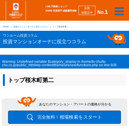
LIXIL不動産ショップ
全国
1
2026年 売買部門 成績優秀者数
No.
加盟店中
相
勉
売
買
会
採
談
強
自動
HOME
投資マンションオーナに役立つコラム
トップ桜木町第二
り
い
強
社
用
し
し
査定
た
た
み
案
情
た
た
iBuyer
ワンルーム投資コラム
い
い
内
報
い
い
投資マンションオーナに役立つコラム
Warning
: Undefined variable $category_display in
/home/to-chu/to-
chu.co.jp/public_html/wp-content/themes/renew/functions.php
on line
936
トップ桜木町第二
あなたのマンション・アパートの価格が分かる
相場検索をスタート
完全無料！