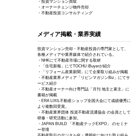
・投資マンション買取
・オーナーチェンジ物件売却
・不動産投資コンサルティング
メディア掲載・業界実績
投資マンション売却・不動産投資の専門家として、
各種メディアや業界媒体で紹介されている。
・NHKにて不動産市場に関する取材
・「住宅新報」にてTOCHU iBuyerが紹介
・「リフォーム産業新聞」にて企業取り組みが掲載
・不動産業界メディア「リビンマガジンBiz」にてサ
ービス紹介
・不動産オーナー向け専門誌「月刊 地主と家主」に
書籍が掲載
・ERA LIXIL不動産ショップ全国大会にて成績優秀に
より複数回受賞。
・不動産業界団体 投資不動産流通協会 の会員として
研修・研究活動に参加。
・JAPAN BUILD 「不動産テックEXPO」 のセミナ
ー登壇
不動産取引のデジタル化・透明化に向けた取り組み