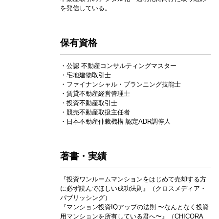
を発信している。
保有資格
・公認 不動産コンサルティングマスター
・宅地建物取引士
・ファイナンシャル・プランニング技能士
・賃貸不動産経営管理士
・投資不動産取引士
・競売不動産取扱主任者
・日本不動産仲裁機構 認定ADR調停人
著書・実績
『投資ワンルームマンションをはじめて売却する方
に必ず読んでほしい成功法則』（クロスメディア・
パブリッシング）
『マンション投資IQアップの法則 〜なんとなく投資
用マンションを所有している君へ〜』（CHICORA