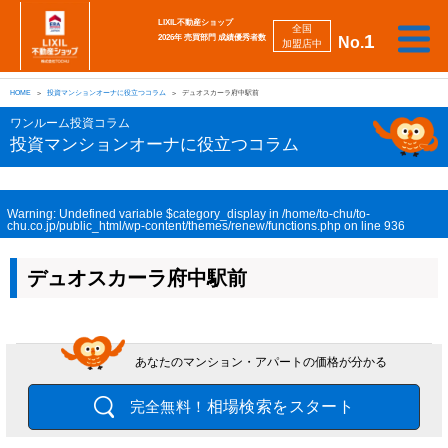
LIXIL不動産ショップ
全国
1
2026年 売買部門 成績優秀者数
No.
加盟店中
相
勉
売
買
会
採
談
強
自動
HOME
投資マンションオーナに役立つコラム
デュオスカーラ府中駅前
り
い
強
社
用
し
し
査定
た
た
み
案
情
た
た
iBuyer
ワンルーム投資コラム
い
い
内
報
い
い
投資マンションオーナに役立つコラム
Warning
: Undefined variable $category_display in
/home/to-chu/to-
chu.co.jp/public_html/wp-content/themes/renew/functions.php
on line
936
デュオスカーラ府中駅前
あなたのマンション・アパートの価格が分かる
相場検索をスタート
完全無料！