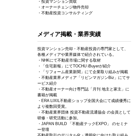
・投資マンション買取
・オーナーチェンジ物件売却
・不動産投資コンサルティング
メディア掲載・業界実績
投資マンション売却・不動産投資の専門家として、
各種メディアや業界媒体で紹介されている。
・NHKにて不動産市場に関する取材
・「住宅新報」にてTOCHU iBuyerが紹介
・「リフォーム産業新聞」にて企業取り組みが掲載
・不動産業界メディア「リビンマガジンBiz」にてサ
ービス紹介
・不動産オーナー向け専門誌「月刊 地主と家主」に
書籍が掲載
・ERA LIXIL不動産ショップ全国大会にて成績優秀に
より複数回受賞。
・不動産業界団体 投資不動産流通協会 の会員として
研修・研究活動に参加。
・JAPAN BUILD 「不動産テックEXPO」 のセミナ
ー登壇
不動産取引のデジタル化・透明化に向けた取り組み