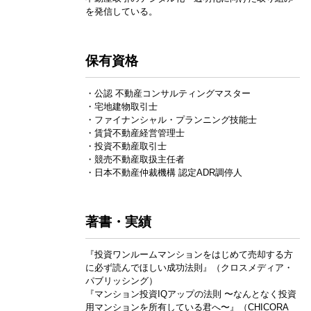
を発信している。
保有資格
・公認 不動産コンサルティングマスター
・宅地建物取引士
・ファイナンシャル・プランニング技能士
・賃貸不動産経営管理士
・投資不動産取引士
・競売不動産取扱主任者
・日本不動産仲裁機構 認定ADR調停人
著書・実績
『投資ワンルームマンションをはじめて売却する方
に必ず読んでほしい成功法則』（クロスメディア・
パブリッシング）
『マンション投資IQアップの法則 〜なんとなく投資
用マンションを所有している君へ〜』（CHICORA