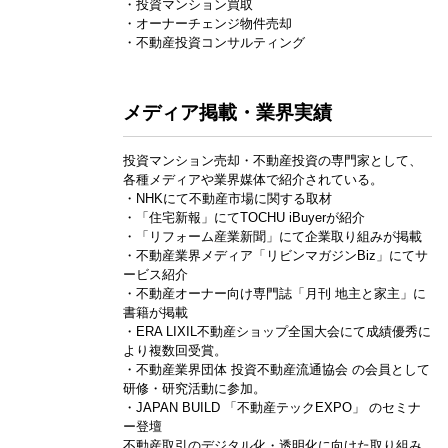
・投資マンション買取
・オーナーチェンジ物件売却
・不動産投資コンサルティング
メディア掲載・業界実績
投資マンション売却・不動産投資の専門家として、
各種メディアや業界媒体で紹介されている。
・NHKにて不動産市場に関する取材
・「住宅新報」にてTOCHU iBuyerが紹介
・「リフォーム産業新聞」にて企業取り組みが掲載
・不動産業界メディア「リビンマガジンBiz」にてサ
ービス紹介
・不動産オーナー向け専門誌「月刊 地主と家主」に
書籍が掲載
・ERA LIXIL不動産ショップ全国大会にて成績優秀に
より複数回受賞。
・不動産業界団体 投資不動産流通協会 の会員として
研修・研究活動に参加。
・JAPAN BUILD 「不動産テックEXPO」 のセミナ
ー登壇
不動産取引のデジタル化・透明化に向けた取り組み