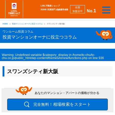
LIXIL不動産ショップ
全国
1
2026年 売買部門 成績優秀者数
No.
加盟店中
相
勉
売
買
会
採
談
強
自動
HOME
投資マンションオーナに役立つコラム
スワンズシティ新大阪
り
い
強
社
用
し
し
査定
た
た
み
案
情
た
た
iBuyer
ワンルーム投資コラム
い
い
内
報
い
い
投資マンションオーナに役立つコラム
Warning
: Undefined variable $category_display in
/home/to-chu/to-
chu.co.jp/public_html/wp-content/themes/renew/functions.php
on line
936
スワンズシティ新大阪
あなたのマンション・アパートの価格が分かる
相場検索をスタート
完全無料！