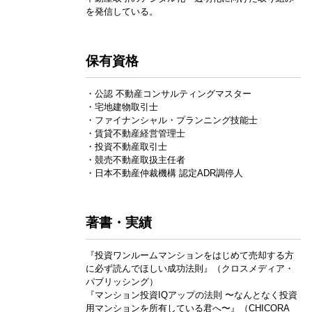
を発信している。
保有資格
・公認 不動産コンサルティングマスター
・宅地建物取引士
・ファイナンシャル・プランニング技能士
・賃貸不動産経営管理士
・投資不動産取引士
・競売不動産取扱主任者
・日本不動産仲裁機構 認定ADR調停人
著書・実績
『投資ワンルームマンションをはじめて売却する方
に必ず読んでほしい成功法則』（クロスメディア・
パブリッシング）
『マンション投資IQアップの法則 〜なんとなく投資
用マンションを所有している君へ〜』（CHICORA