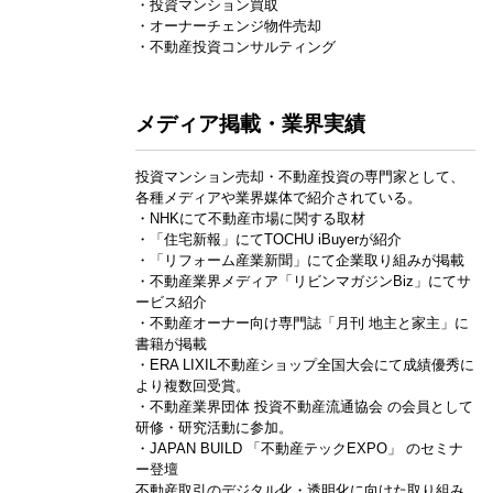
・投資マンション買取
・オーナーチェンジ物件売却
・不動産投資コンサルティング
メディア掲載・業界実績
投資マンション売却・不動産投資の専門家として、
各種メディアや業界媒体で紹介されている。
・NHKにて不動産市場に関する取材
・「住宅新報」にてTOCHU iBuyerが紹介
・「リフォーム産業新聞」にて企業取り組みが掲載
・不動産業界メディア「リビンマガジンBiz」にてサ
ービス紹介
・不動産オーナー向け専門誌「月刊 地主と家主」に
書籍が掲載
・ERA LIXIL不動産ショップ全国大会にて成績優秀に
より複数回受賞。
・不動産業界団体 投資不動産流通協会 の会員として
研修・研究活動に参加。
・JAPAN BUILD 「不動産テックEXPO」 のセミナ
ー登壇
不動産取引のデジタル化・透明化に向けた取り組み