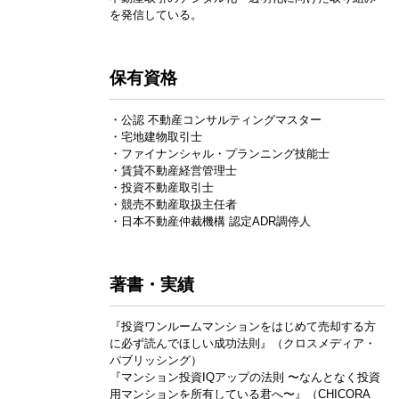
を発信している。
保有資格
・公認 不動産コンサルティングマスター
・宅地建物取引士
・ファイナンシャル・プランニング技能士
・賃貸不動産経営管理士
・投資不動産取引士
・競売不動産取扱主任者
・日本不動産仲裁機構 認定ADR調停人
著書・実績
『投資ワンルームマンションをはじめて売却する方
に必ず読んでほしい成功法則』（クロスメディア・
パブリッシング）
『マンション投資IQアップの法則 〜なんとなく投資
用マンションを所有している君へ〜』（CHICORA