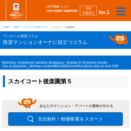
LIXIL不動産ショップ
全国
1
2026年 売買部門 成績優秀者数
No.
加盟店中
相
勉
売
買
会
採
談
強
自動
HOME
投資マンションオーナに役立つコラム
スカイコート後楽園第５
り
い
強
社
用
し
し
査定
た
た
み
案
情
た
た
iBuyer
ワンルーム投資コラム
い
い
内
報
い
い
投資マンションオーナに役立つコラム
Warning
: Undefined variable $category_display in
/home/to-chu/to-
chu.co.jp/public_html/wp-content/themes/renew/functions.php
on line
936
スカイコート後楽園第５
あなたのマンション・アパートの価格が分かる
相場検索をスタート
完全無料！