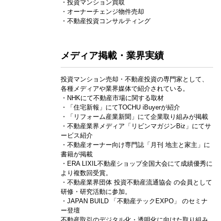
・投資マンション買取
・オーナーチェンジ物件売却
・不動産投資コンサルティング
メディア掲載・業界実績
投資マンション売却・不動産投資の専門家として、
各種メディアや業界媒体で紹介されている。
・NHKにて不動産市場に関する取材
・「住宅新報」にてTOCHU iBuyerが紹介
・「リフォーム産業新聞」にて企業取り組みが掲載
・不動産業界メディア「リビンマガジンBiz」にてサ
ービス紹介
・不動産オーナー向け専門誌「月刊 地主と家主」に
書籍が掲載
・ERA LIXIL不動産ショップ全国大会にて成績優秀に
より複数回受賞。
・不動産業界団体 投資不動産流通協会 の会員として
研修・研究活動に参加。
・JAPAN BUILD 「不動産テックEXPO」 のセミナ
ー登壇
不動産取引のデジタル化・透明化に向けた取り組み