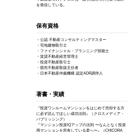
を発信している。
保有資格
・公認 不動産コンサルティングマスター
・宅地建物取引士
・ファイナンシャル・プランニング技能士
・賃貸不動産経営管理士
・投資不動産取引士
・競売不動産取扱主任者
・日本不動産仲裁機構 認定ADR調停人
著書・実績
『投資ワンルームマンションをはじめて売却する方
に必ず読んでほしい成功法則』（クロスメディア・
パブリッシング）
『マンション投資IQアップの法則 〜なんとなく投資
用マンションを所有している君へ〜』（CHICORA