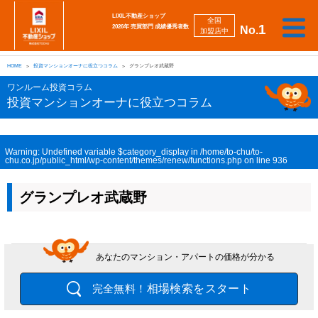
LIXIL不動産ショップ
全国
1
2026年 売買部門 成績優秀者数
No.
加盟店中
相
勉
売
買
会
採
談
強
自動
HOME
投資マンションオーナに役立つコラム
グランプレオ武蔵野
り
い
強
社
用
し
し
査定
た
た
み
案
情
た
た
iBuyer
ワンルーム投資コラム
い
い
内
報
い
い
投資マンションオーナに役立つコラム
Warning
: Undefined variable $category_display in
/home/to-chu/to-
chu.co.jp/public_html/wp-content/themes/renew/functions.php
on line
936
グランプレオ武蔵野
あなたのマンション・アパートの価格が分かる
相場検索をスタート
完全無料！