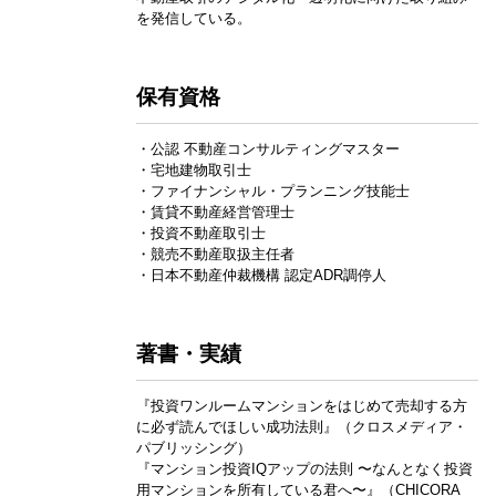
を発信している。
保有資格
・公認 不動産コンサルティングマスター
・宅地建物取引士
・ファイナンシャル・プランニング技能士
・賃貸不動産経営管理士
・投資不動産取引士
・競売不動産取扱主任者
・日本不動産仲裁機構 認定ADR調停人
著書・実績
『投資ワンルームマンションをはじめて売却する方
に必ず読んでほしい成功法則』（クロスメディア・
パブリッシング）
『マンション投資IQアップの法則 〜なんとなく投資
用マンションを所有している君へ〜』（CHICORA