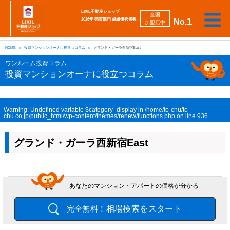
LIXIL不動産ショップ
全国
1
2026年 売買部門 成績優秀者数
No.
加盟店中
相
勉
売
買
会
採
談
強
自動
HOME
投資マンションオーナに役立つコラム
グランド・ガーラ西新宿East
り
い
強
社
用
し
し
査定
た
た
み
案
情
た
た
iBuyer
ワンルーム投資コラム
い
い
内
報
い
い
投資マンションオーナに役立つコラム
Warning
: Undefined variable $category_display in
/home/to-chu/to-
chu.co.jp/public_html/wp-content/themes/renew/functions.php
on line
936
グランド・ガーラ西新宿East
あなたのマンション・アパートの価格が分かる
相場検索をスタート
完全無料！