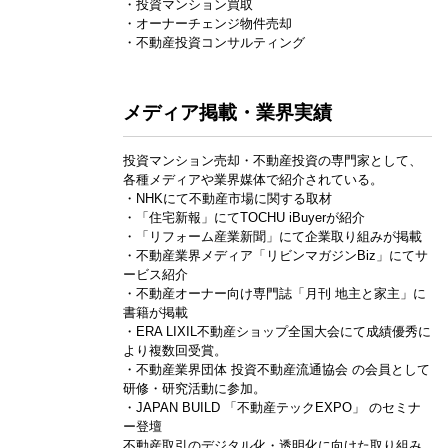
・投資マンション買取
・オーナーチェンジ物件売却
・不動産投資コンサルティング
メディア掲載・業界実績
投資マンション売却・不動産投資の専門家として、
各種メディアや業界媒体で紹介されている。
・NHKにて不動産市場に関する取材
・「住宅新報」にてTOCHU iBuyerが紹介
・「リフォーム産業新聞」にて企業取り組みが掲載
・不動産業界メディア「リビンマガジンBiz」にてサ
ービス紹介
・不動産オーナー向け専門誌「月刊 地主と家主」に
書籍が掲載
・ERA LIXIL不動産ショップ全国大会にて成績優秀に
より複数回受賞。
・不動産業界団体 投資不動産流通協会 の会員として
研修・研究活動に参加。
・JAPAN BUILD 「不動産テックEXPO」 のセミナ
ー登壇
不動産取引のデジタル化・透明化に向けた取り組み