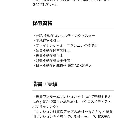
を発信している。
保有資格
・公認 不動産コンサルティングマスター
・宅地建物取引士
・ファイナンシャル・プランニング技能士
・賃貸不動産経営管理士
・投資不動産取引士
・競売不動産取扱主任者
・日本不動産仲裁機構 認定ADR調停人
著書・実績
『投資ワンルームマンションをはじめて売却する方
に必ず読んでほしい成功法則』（クロスメディア・
パブリッシング）
『マンション投資IQアップの法則 〜なんとなく投資
用マンションを所有している君へ〜』（CHICORA