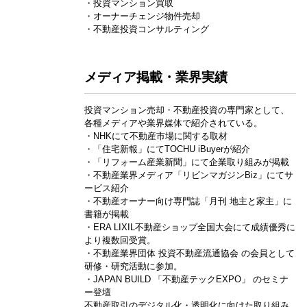
・投資マンション買取
・オーナーチェンジ物件売却
・不動産投資コンサルティング
メディア掲載・業界実績
投資マンション売却・不動産投資の専門家として、
各種メディアや業界媒体で紹介されている。
・NHKにて不動産市場に関する取材
・「住宅新報」にてTOCHU iBuyerが紹介
・「リフォーム産業新聞」にて企業取り組みが掲載
・不動産業界メディア「リビンマガジンBiz」にてサ
ービス紹介
・不動産オーナー向け専門誌「月刊 地主と家主」に
書籍が掲載
・ERA LIXIL不動産ショップ全国大会にて成績優秀に
より複数回受賞。
・不動産業界団体 投資不動産流通協会 の会員として
研修・研究活動に参加。
・JAPAN BUILD 「不動産テックEXPO」 のセミナ
ー登壇
不動産取引のデジタル化・透明化に向けた取り組み