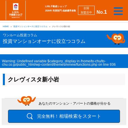
LIXIL不動産ショップ
全国
1
2026年 売買部門 成績優秀者数
No.
加盟店中
相
勉
売
買
会
採
談
強
自動
HOME
投資マンションオーナに役立つコラム
クレヴィスタ新小岩
り
い
強
社
用
し
し
査定
た
た
み
案
情
た
た
iBuyer
ワンルーム投資コラム
い
い
内
報
い
い
投資マンションオーナに役立つコラム
Warning
: Undefined variable $category_display in
/home/to-chu/to-
chu.co.jp/public_html/wp-content/themes/renew/functions.php
on line
936
クレヴィスタ新小岩
あなたのマンション・アパートの価格が分かる
相場検索をスタート
完全無料！