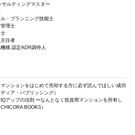
ンサルティングマスター
士
ャル・プランニング技能士
営管理士
引士
扱主任者
機構 認定ADR調停人
ムマンションをはじめて売却する方に必ず読んでほしい成功
メディア・パブリッシング）
IQアップの法則 〜なんとなく投資用マンションを所有し
HICORA BOOKS）