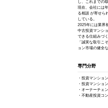
し、これまでの取扱
現在、会社には年
る相談 が寄せら
している。
2025年には業界
中古投資マンシ
できる仕組みづ
「誠実な取引こそ
ョン市場の健全
専門分野
・投資マンショ
・投資マンショ
・オーナーチェ
・不動産投資コ