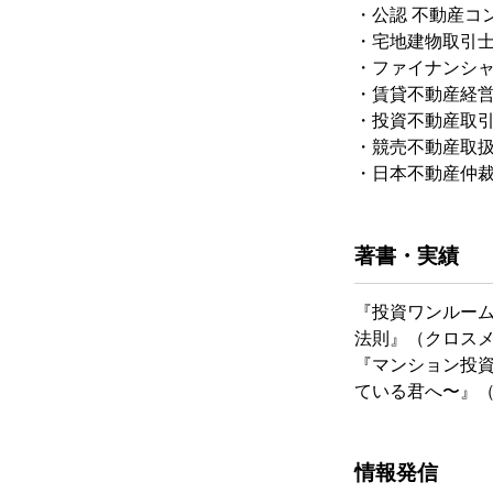
・公認 不動産コ
・宅地建物取引
・ファイナンシ
・賃貸不動産経
・投資不動産取
・競売不動産取
・日本不動産仲裁
著書・実績
『投資ワンルー
法則』（クロス
『マンション投資
ている君へ〜』（C
情報発信