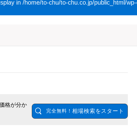
isplay in
/home/to-chu/to-chu.co.jp/public_html/wp
価格が分か
相場検索をスタート
完全無料！