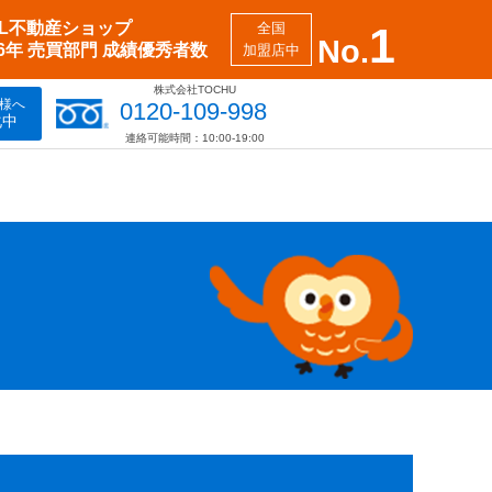
XIL不動産ショップ
全国
1
No.
26年 売買部門 成績優秀者数
加盟店中
株式会社TOCHU
様へ
0120-109-998
化中
連絡可能時間：10:00-19:00