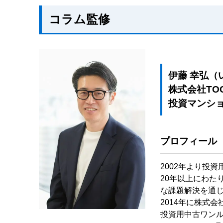
コラム監修
伊藤 幸弘（
株式会社TO
投資マンシ
プロフィール
2002年より投
20年以上にわた
な課題解決を通
2014年に株式
投資用中古ワン