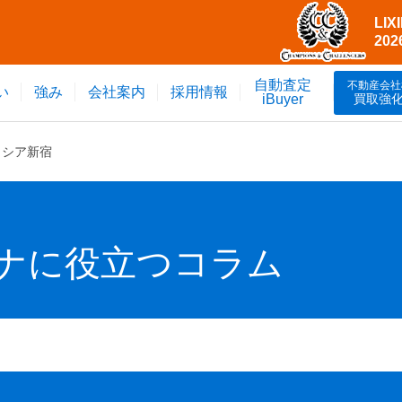
LI
20
自動査定
不動産会社
い
強み
会社案内
採用情報
買取強
iBuyer
イシア新宿
ナに役立つコラム