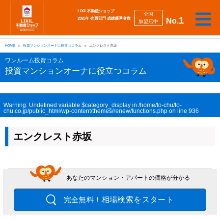
LIXIL不動産ショップ
全国
1
2026年 売買部門 成績優秀者数
No.
加盟店中
相
勉
売
買
会
採
談
強
自動
HOME
投資マンションオーナに役立つコラム
エンクレスト赤坂
り
い
強
社
用
し
し
査定
た
た
み
案
情
た
た
iBuyer
ワンルーム投資コラム
い
い
内
報
い
い
投資マンションオーナに役立つコラム
Warning
: Undefined variable $category_display in
/home/to-chu/to-
chu.co.jp/public_html/wp-content/themes/renew/functions.php
on line
936
エンクレスト赤坂
あなたのマンション・アパートの価格が分かる
相場検索をスタート
完全無料！