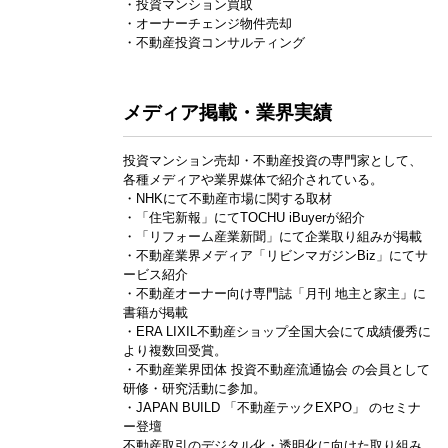
・投資マンション買取
・オーナーチェンジ物件売却
・不動産投資コンサルティング
メディア掲載・業界実績
投資マンション売却・不動産投資の専門家として、
各種メディアや業界媒体で紹介されている。
・NHKにて不動産市場に関する取材
・「住宅新報」にてTOCHU iBuyerが紹介
・「リフォーム産業新聞」にて企業取り組みが掲載
・不動産業界メディア「リビンマガジンBiz」にてサ
ービス紹介
・不動産オーナー向け専門誌「月刊 地主と家主」に
書籍が掲載
・ERA LIXIL不動産ショップ全国大会にて成績優秀に
より複数回受賞。
・不動産業界団体 投資不動産流通協会 の会員として
研修・研究活動に参加。
・JAPAN BUILD 「不動産テックEXPO」 のセミナ
ー登壇
不動産取引のデジタル化・透明化に向けた取り組み