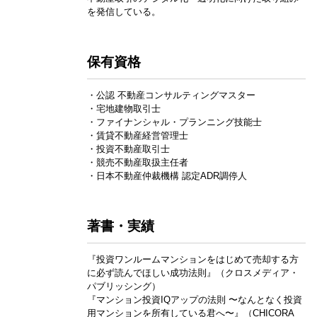
を発信している。
保有資格
・公認 不動産コンサルティングマスター
・宅地建物取引士
・ファイナンシャル・プランニング技能士
・賃貸不動産経営管理士
・投資不動産取引士
・競売不動産取扱主任者
・日本不動産仲裁機構 認定ADR調停人
著書・実績
『投資ワンルームマンションをはじめて売却する方
に必ず読んでほしい成功法則』（クロスメディア・
パブリッシング）
『マンション投資IQアップの法則 〜なんとなく投資
用マンションを所有している君へ〜』（CHICORA