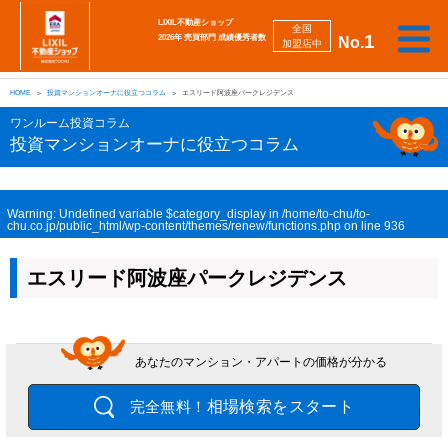
LIXIL不動産ショップ
全国
1
2026年 売買部門 成績優秀者数
No.
加盟店中
相
勉
売
買
会
採
談
強
自動
HOME
投資マンションオーナに役立つコラム
エスリード阿波座パークレジデンス
り
い
強
社
用
し
し
査定
た
た
み
案
情
た
た
iBuyer
ワンルーム投資コラム
い
い
内
報
い
い
投資マンションオーナに役立つコラム
Warning
: Undefined variable $category_display in
/home/to-chu/to-
chu.co.jp/public_html/wp-content/themes/renew/functions.php
on line
936
エスリード阿波座パークレジデンス
あなたのマンション・アパートの価格が分かる
相場検索をスタート
完全無料！