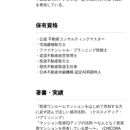
を発信している。
保有資格
・公認 不動産コンサルティングマスター
・宅地建物取引士
・ファイナンシャル・プランニング技能士
・賃貸不動産経営管理士
・投資不動産取引士
・競売不動産取扱主任者
・日本不動産仲裁機構 認定ADR調停人
著書・実績
『投資ワンルームマンションをはじめて売却する方
に必ず読んでほしい成功法則』（クロスメディア・
パブリッシング）
『マンション投資IQアップの法則 〜なんとなく投資
用マンションを所有している君へ〜』（CHICORA