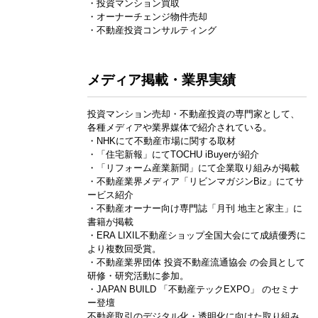
・投資マンション買取
・オーナーチェンジ物件売却
・不動産投資コンサルティング
メディア掲載・業界実績
投資マンション売却・不動産投資の専門家として、
各種メディアや業界媒体で紹介されている。
・NHKにて不動産市場に関する取材
・「住宅新報」にてTOCHU iBuyerが紹介
・「リフォーム産業新聞」にて企業取り組みが掲載
・不動産業界メディア「リビンマガジンBiz」にてサ
ービス紹介
・不動産オーナー向け専門誌「月刊 地主と家主」に
書籍が掲載
・ERA LIXIL不動産ショップ全国大会にて成績優秀に
より複数回受賞。
・不動産業界団体 投資不動産流通協会 の会員として
研修・研究活動に参加。
・JAPAN BUILD 「不動産テックEXPO」 のセミナ
ー登壇
不動産取引のデジタル化・透明化に向けた取り組み